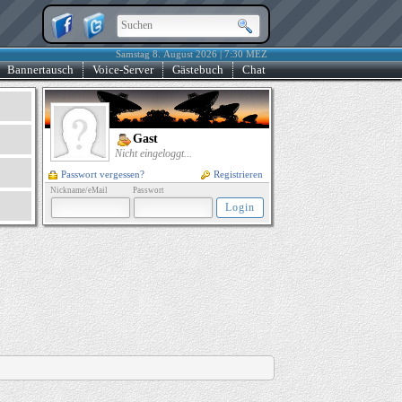
Samstag 8. August 2026 | 7:30 MEZ
Bannertausch
Voice-Server
Gästebuch
Chat
Gast
Nicht eingeloggt...
Passwort vergessen?
Registrieren
Nickname/eMail
Passwort