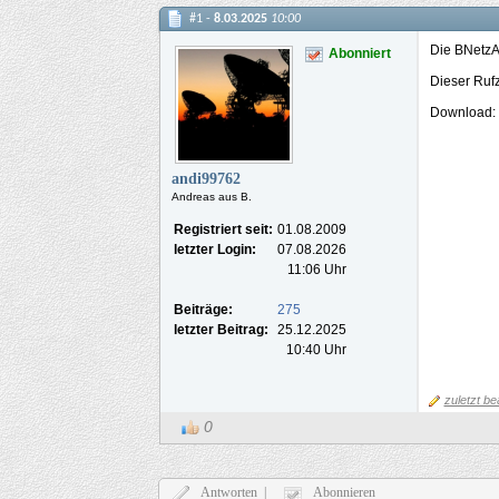
#1 -
8.03.2025
10:00
Die BNetzA 
Abonniert
Dieser Rufz
Download:
andi99762
Andreas aus B.
Registriert seit:
01.08.2009
letzter Login:
07.08.2026
11:06 Uhr
Beiträge:
275
letzter Beitrag:
25.12.2025
10:40 Uhr
zuletzt be
0
Antworten |
Abonnieren