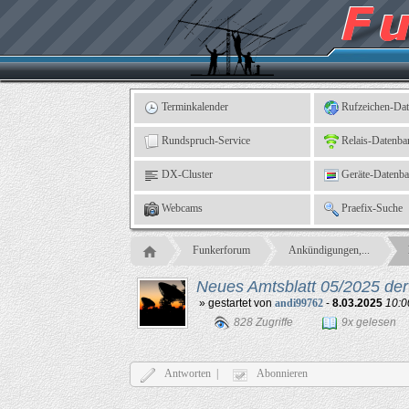
Kleingartenverein
5
"An
der
Linne"
e.
V.,
Leinefelde
Terminkalender
Rufzeichen-Da
Rundspruch-Service
Relais-Datenba
DX-Cluster
Geräte-Datenb
Webcams
Praefix-Suche
Funkerforum
Ankündigungen,...
Neues Amtsblatt 05/2025 
» gestartet von
andi99762
-
8.03.2025
10:0
828 Zugriffe
9x gelesen
Antworten |
Abonnieren