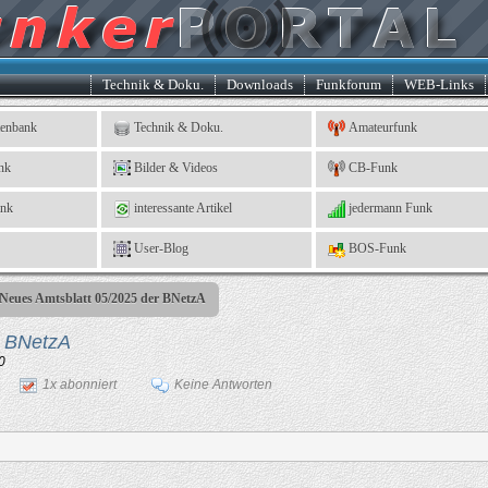
Technik & Doku.
Downloads
Funkforum
WEB-Links
tenbank
Technik & Doku.
Amateurfunk
nk
Bilder & Videos
CB-Funk
ank
interessante Artikel
jedermann Funk
User-Blog
BOS-Funk
Neues Amtsblatt 05/2025 der BNetzA
der BNetzA
0
1x abonniert
Keine Antworten