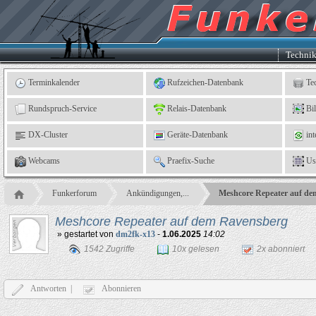
Kleingartenverein
5
"An
der
Linne"
e.
Techni
V.,
Leinefelde
Terminkalender
Rufzeichen-Datenbank
Te
Rundspruch-Service
Relais-Datenbank
Bi
DX-Cluster
Geräte-Datenbank
int
Webcams
Praefix-Suche
Us
Funkerforum
Ankündigungen,...
Meshcore Repeater auf de
Meshcore Repeater auf dem Ravensberg
» gestartet von
dm2fk-x13
-
1.06.2025
14:02
1542 Zugriffe
10x gelesen
2x abonniert
Antworten |
Abonnieren