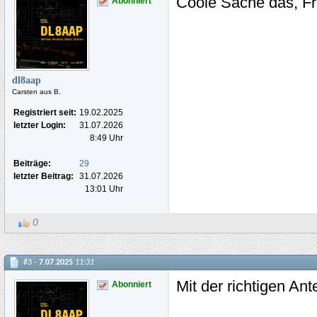
Coole Sache das, Fr
Abonniert
dl8aap
Carsten aus B.
Registriert seit:
19.02.2025
letzter Login:
31.07.2026
8:49 Uhr
Beiträge:
29
letzter Beitrag:
31.07.2026
13:01 Uhr
0
#3 -
7.07.2025
11:31
Mit der richtigen An
Abonniert