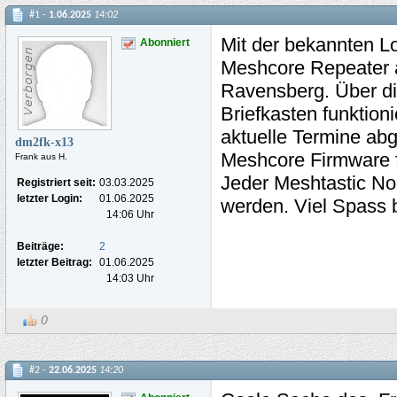
#1 -
1.06.2025
14:02
Mit der bekannten Lo
Abonniert
Meshcore Repeater a
Ravensberg. Über di
Briefkasten funktion
aktuelle Termine abg
dm2fk-x13
Meshcore Firmware fu
Frank aus H.
Jeder Meshtastic No
Registriert seit:
03.03.2025
letzter Login:
01.06.2025
werden. Viel Spass 
14:06 Uhr
Beiträge:
2
letzter Beitrag:
01.06.2025
14:03 Uhr
0
#2 -
22.06.2025
14:20