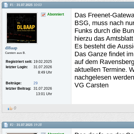
#1 -
31.07.2025
10:03
Das Freenet-Gatewa
Abonniert
BSG, muss nach nur 
Funks durch die Bun
hierzu das Amtsblatt
Es besteht die Auss
dl8aap
Das Ganze findet im
Carsten aus B.
auf dem Ravensberg 
Registriert seit:
19.02.2025
letzter Login:
31.07.2026
aktuellen Termine. 
8:49 Uhr
nachgelesen werde
Beiträge:
29
VG Carsten
letzter Beitrag:
31.07.2026
13:01 Uhr
0
#2 -
31.07.2025
19:28