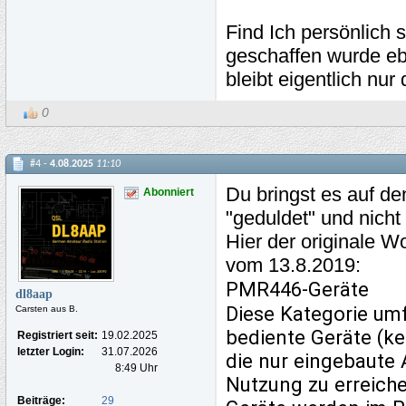
Find Ich persönlich 
geschaffen wurde ebe
bleibt eigentlich n
0
#4 -
4.08.2025
11:10
Du bringst es auf de
Abonniert
"geduldet" und nicht 
Hier der originale W
vom 13.8.2019:
PMR446-Geräte
dl8aap
Diese Kategorie umf
Carsten aus B.
bediente Geräte (kei
Registriert seit:
19.02.2025
letzter Login:
31.07.2026
die nur eingebaute
8:49 Uhr
Nutzung zu erreich
Beiträge:
29