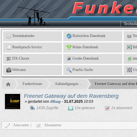
Kleingartenverein
5
"An
der
Linne"
e.
Techni
V.,
Leinefelde
Terminkalender
Rufzeichen-Datenbank
Te
Rundspruch-Service
Relais-Datenbank
Bi
DX-Cluster
Geräte-Datenbank
int
Webcams
Praefix-Suche
Us
Funkerforum
Ankündigungen ...
Freenet Gateway auf dem 
Freenet Gateway auf dem Ravensberg
» gestartet von
dl8aap
-
31.07.2025
10:03
1439 Zugriffe
10x gelesen
2x abonniert
Antworten |
Abonnieren