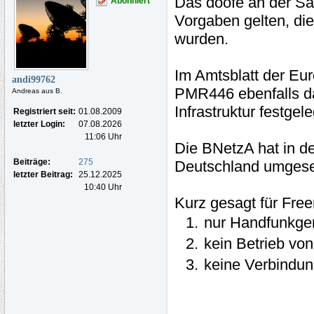
Das doofe an der Sac
Abonniert
Vorgaben gelten, die 
wurden.
Im Amtsblatt der Eu
andi99762
PMR446 ebenfalls das
Andreas aus B.
Infrastruktur festgele
Registriert seit:
01.08.2009
letzter Login:
07.08.2026
11:06 Uhr
Die BNetzA hat in de
Beiträge:
275
Deutschland umgese
letzter Beitrag:
25.12.2025
10:40 Uhr
Kurz gesagt für Fre
nur Handfunkger
kein Betrieb vo
keine Verbindun