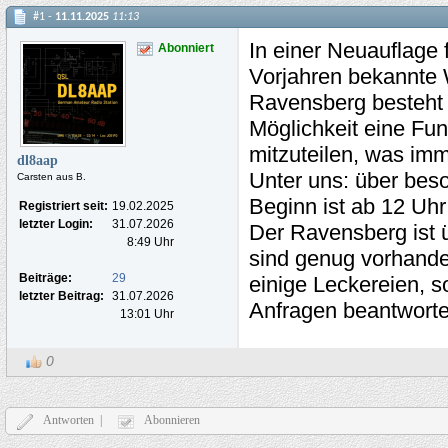
#1 -
11.11.2025
11:13
In einer Neuauflage
Abonniert
Vorjahren bekannte 
Ravensberg besteht f
Möglichkeit eine Fu
mitzuteilen, was im
dl8aap
Unter uns: über beso
Carsten aus B.
Beginn ist ab 12 Uh
Registriert seit:
19.02.2025
letzter Login:
31.07.2026
Der Ravensberg ist ü
8:49 Uhr
sind genug vorhande
Beiträge:
29
einige Leckereien, 
letzter Beitrag:
31.07.2026
Anfragen beantworte
13:01 Uhr
0
Antworten |
Abonnieren