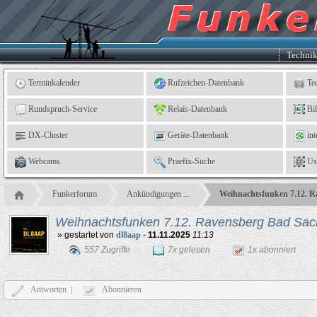
Kleingartenverein
5
"An
der
Linne"
e.
Techni
V.,
Leinefelde
Terminkalender
Rufzeichen-Datenbank
Te
Rundspruch-Service
Relais-Datenbank
Bi
DX-Cluster
Geräte-Datenbank
int
Webcams
Praefix-Suche
Us
Funkerforum
Ankündigungen ...
Weihnachtsfunken 7.12. R
Weihnachtsfunken 7.12. Ravensberg Bad S
» gestartet von
dl8aap
-
11.11.2025
11:13
557 Zugriffe
7x gelesen
1x abonniert
Antworten |
Abonnieren