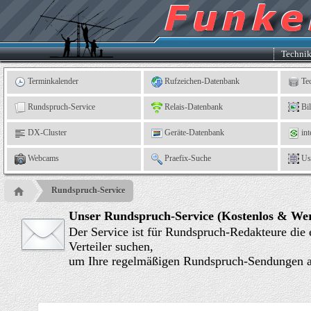
Kleingartenverein
5
"An
der
Linne"
e.
Techni
V.,
Leinefelde
Terminkalender
Rufzeichen-Datenbank
Te
Rundspruch-Service
Relais-Datenbank
Bi
DX-Cluster
Geräte-Datenbank
int
Webcams
Praefix-Suche
Us
Rundspruch-Service
Unser Rundspruch-Service (Kostenlos & Wer
Der Service ist für Rundspruch-Redakteure die
Verteiler suchen,
um Ihre regelmäßigen Rundspruch-Sendungen an