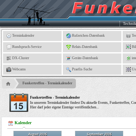
Kleingartenverein
5
"An
der
Linne"
e.
Techni
V.,
Leinefelde
Terminkalender
Rufzeichen-Datenbank
Te
Rundspruch-Service
Relais-Datenbank
Bi
DX-Cluster
Geräte-Datenbank
int
Webcams
Praefix-Suche
Us
Funkertreffen - Terminkalender
Funkertreffen - Terminkalender
In unserem Terminkalender findest Du aktuelle Events, Funkertreffen, Cont
Hier darf jeder eigene Einträge veröffentlichen...
Kalender
August 2026
September 2026