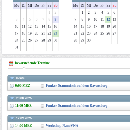
Mo
Di
Mi
Do
Fr
Sa
So
Mo
Di
Mi
Do
Fr
Sa
So
1
2
1
2
3
4
5
6
3
4
5
6
7
8
9
7
8
9
10
11
12
13
10
11
12
13
14
15
16
14
15
16
17
18
19
20
17
18
19
20
21
22
23
21
22
23
24
25
26
27
24
25
26
27
28
29
30
28
29
30
31
bevorstehende Termine
Heute
0:00
MEZ
Funker-Stammtisch auf dem Ravensberg
23.08.2026
11:00
MEZ
Funker-Stammtisch auf dem Ravensberg
12.09.2026
14:00
MEZ
Workshop NanoVNA