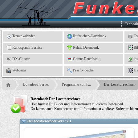
Kleingartenverein
5
"An
der
Linne"
e.
Techni
V.,
Leinefelde
Terminkalender
Rufzeichen-Datenbank
Te
Rundspruch-Service
Relais-Datenbank
Bi
DX-Cluster
Geräte-Datenbank
int
Webcams
Praefix-Suche
Us
Download-Server
Programme von F...
Der Locatorrechner
Download: Der Locatorrechner
Hier findest Du Bilder und Informationen zu diesem Download.
Du kannst auch Kommentare und Informationen zu dieser Software hinzu
Der Locatorrechner Vers.: 2.1