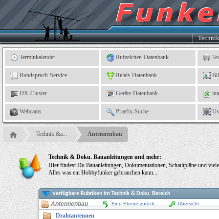
Kleingartenverein
5
"An
der
Linne"
e.
Techni
V.,
Leinefelde
Terminkalender
Rufzeichen-Datenbank
Te
Rundspruch-Service
Relais-Datenbank
Bi
DX-Cluster
Geräte-Datenbank
int
Webcams
Praefix-Suche
Us
Technik &a...
Antennenbau
Technik & Doku. Bauanleitungen und mehr:
Hier findest Du Bauanleitungen, Dokumentationen, Schatltpläne und viele
Alles was ein Hobbyfunker gebrauchen kann...
verfügbare Rubriken im Technik & Doku. Bereich
Antennenbau
Eine Ebene zurück
Übersicht
Drahtantennen