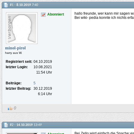
#1 -
8.10.2019
7:40
hallo freunde, wer kann mir sagen wa
Abonniert
Bei wiki- pedia konnte ich nichts er
minol-pirol
harry aus W.
Registriert seit:
04.10.2019
letzter Login:
10.08.2021
11:54 Uhr
Beiträge:
5
letzter Beitrag:
30.12.2019
6:14 Uhr
0
#2 -
14.10.2019
13:49
Bei Zello wird einfach die Spache vi