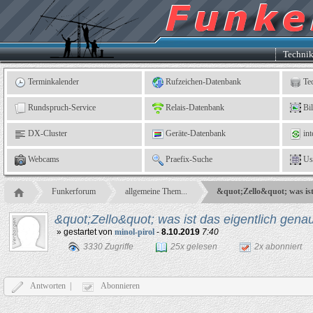
Kleingartenverein
5
"An
der
Linne"
e.
Techni
V.,
Leinefelde
Terminkalender
Rufzeichen-Datenbank
Te
Rundspruch-Service
Relais-Datenbank
Bi
DX-Cluster
Geräte-Datenbank
int
Webcams
Praefix-Suche
Us
Funkerforum
allgemeine Them...
&quot;Zello&quot; was ist
&quot;Zello&quot; was ist das eigentlich ge
» gestartet von
minol-pirol
-
8.10.2019
7:40
3330 Zugriffe
25x gelesen
2x abonniert
Antworten |
Abonnieren