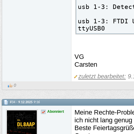
usb 1-3: Detec
usb 1-3: FTDI 
ttyUSB0
VG
Carsten
zuletzt bearbeitet:
9.
0
#34 -
9.12.2025
9:16
Meine Rechte-Problem
Abonniert
ich nicht lang genug
Beste Feiertagsgrüß