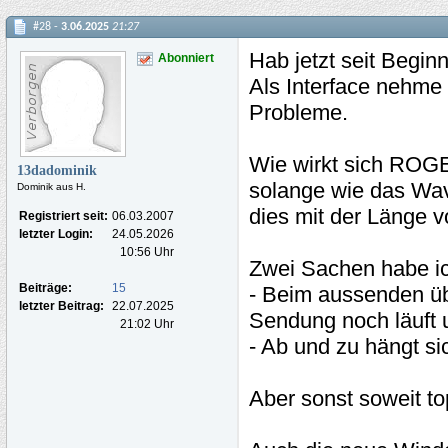
#28 -
3.06.2025
21:27
Hab jetzt seit Begin
Abonniert
Als Interface nehme
Probleme.
Wie wirkt sich RO
13dadominik
solange wie das Wave
Dominik aus H.
dies mit der Länge v
Registriert seit:
06.03.2007
letzter Login:
24.05.2026
10:56 Uhr
Zwei Sachen habe i
Beiträge:
15
- Beim aussenden üb
letzter Beitrag:
22.07.2025
Sendung noch läuft
21:02 Uhr
- Ab und zu hängt s
Aber sonst soweit to