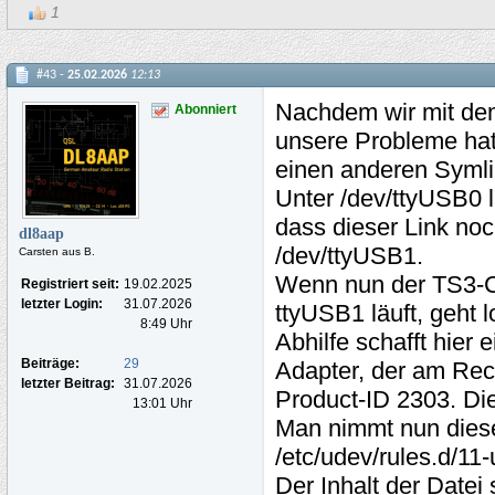
1
#43 -
25.02.2026
12:13
Nachdem wir mit dem
Abonniert
unsere Probleme hatt
einen anderen Symli
Unter /dev/ttyUSB0 l
dass dieser Link noc
dl8aap
/dev/ttyUSB1.
Carsten aus B.
Wenn nun der TS3-Cli
Registriert seit:
19.02.2025
letzter Login:
31.07.2026
ttyUSB1 läuft, geht 
8:49 Uhr
Abhilfe schafft hier
Beiträge:
29
Adapter, der am Rech
letzter Beitrag:
31.07.2026
Product-ID 2303. Dies
13:01 Uhr
Man nimmt nun diese 
/etc/udev/rules.d/11-
Der Inhalt der Datei 