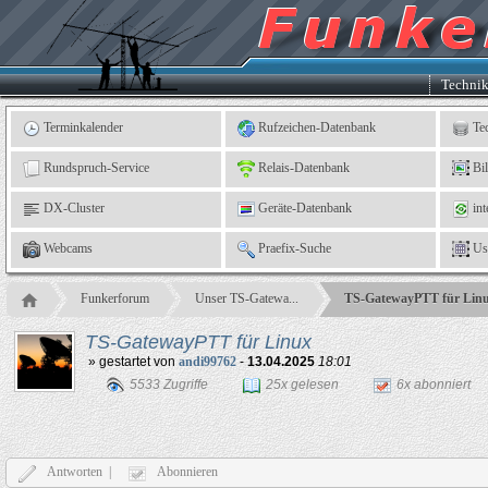
Kleingartenverein
5
"An
der
Linne"
e.
Techni
V.,
Leinefelde
Terminkalender
Rufzeichen-Datenbank
Te
Rundspruch-Service
Relais-Datenbank
Bi
DX-Cluster
Geräte-Datenbank
int
Webcams
Praefix-Suche
Us
Funkerforum
Unser TS-Gatewa...
TS-GatewayPTT für Lin
TS-GatewayPTT für Linux
» gestartet von
andi99762
-
13.04.2025
18:01
5533 Zugriffe
25x gelesen
6x abonniert
Antworten |
Abonnieren