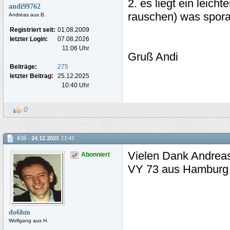
2. es liegt ein leic
andi99762
rauschen) was spora
Andreas aus B.
Registriert seit:
01.08.2009
letzter Login:
07.08.2026
11:06 Uhr
Gruß Andi
Beiträge:
275
letzter Beitrag:
25.12.2025
10:40 Uhr
0
#38 -
24.12.2025
11:45
Vielen Dank Andreas 
Abonniert
VY 73 aus Hambur
do6hm
Wolfgang aus H.