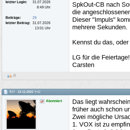
letzter Login:
31.07.2026
SpkOut-CB nach Sound
8:49 Uhr
die angeschlossenen
Beiträge:
29
Dieser "Impuls" kom
letzter Beitrag:
31.07.2026
mehrere Sekunden.
13:01 Uhr
Kennst du das, oder 
LG für die Feiertage!
Carsten
0
#37 -
23.12.2025
9:42
Das liegt wahrschein
Abonniert
früher auch schon u
Zwei mögliche Ursach
1. VOX ist zu empfind