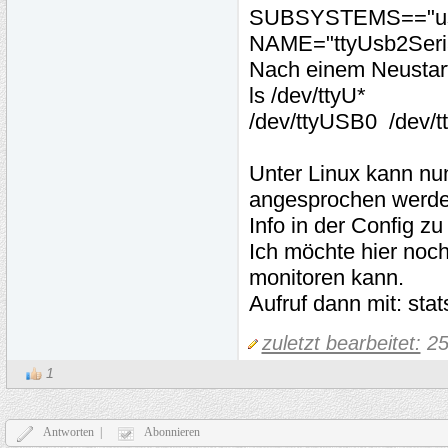
SUBSYSTEMS=="usb"
NAME="ttyUsb2Seria
Nach einem Neustart
ls /dev/ttyU*
/dev/ttyUSB0 /dev/t
Unter Linux kann nun
angesprochen werden
Info in der Config zu
Ich möchte hier noc
monitoren kann.
Aufruf dann mit: stat
zuletzt bearbeitet:
25
1
Antworten |
Abonnieren