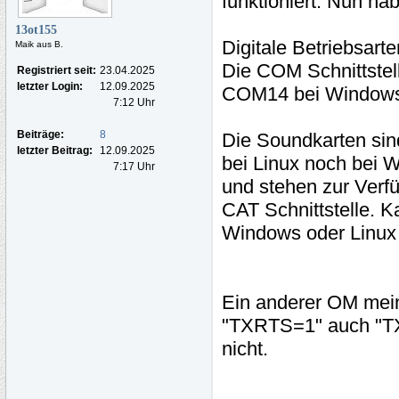
funktioniert. Nun hab
13ot155
Digitale Betriebsar
Maik aus B.
Die COM Schnittstel
Registriert seit:
23.04.2025
letzter Login:
12.09.2025
COM14 bei Windows u
7:12 Uhr
Beiträge:
8
Die Soundkarten sin
letzter Beitrag:
12.09.2025
bei Linux noch bei 
7:17 Uhr
und stehen zur Verfü
CAT Schnittstelle. 
Windows oder Linux i
Ein anderer OM meint
"TXRTS=1" auch "TXT
nicht.