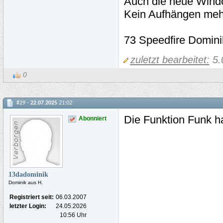
Auch die neue Windo
Kein Aufhängen mehr
73 Speedfire Domin
zuletzt bearbeitet:
5.
0
#29 -
22.07.2025
21:02
Die Funktion Funk h
Abonniert
13dadominik
Dominik aus H.
Registriert seit:
06.03.2007
letzter Login:
24.05.2026
10:56 Uhr