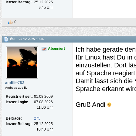
letzter Beitrag:
25.12.2025
9:45 Uhr
0
#41 -
25.12.2025
10:40
Ich habe gerade den
Abonniert
für Linux hast Du in
einzustellen. Dort l
auf Sprache reagiert
Damit lässt sich die
andi99762
Sprache erkannt wird
Andreas aus B.
Registriert seit:
01.08.2009
letzter Login:
07.08.2026
Gruß Andi
11:06 Uhr
Beiträge:
275
letzter Beitrag:
25.12.2025
10:40 Uhr