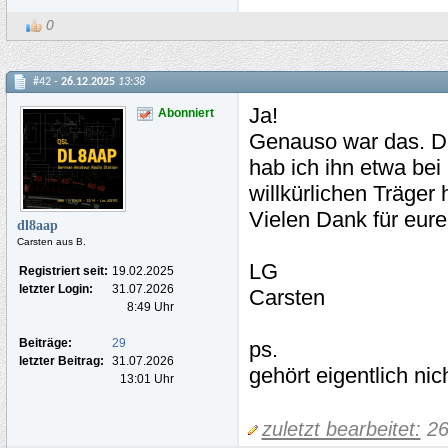
0
#42 -
26.12.2025
13:38
Ja!
Abonniert
Genauso war das. De
hab ich ihn etwa bei 
willkürlichen Träger 
Vielen Dank für eure
dl8aap
Carsten aus B.
LG
Registriert seit:
19.02.2025
letzter Login:
31.07.2026
Carsten
8:49 Uhr
Beiträge:
29
ps.
letzter Beitrag:
31.07.2026
gehört eigentlich ni
13:01 Uhr
zuletzt bearbeitet:
26