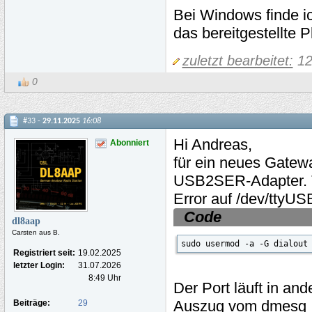
Bei Windows finde i
das bereitgestellte
zuletzt bearbeitet:
12
0
#33 -
29.11.2025
16:08
Hi Andreas,
Abonniert
für ein neues Gatew
USB2SER-Adapter. Tr
Error auf /dev/ttyUS
Code
dl8aap
Carsten aus B.
sudo usermod -a -G dialout
Registriert seit:
19.02.2025
letzter Login:
31.07.2026
8:49 Uhr
Der Port läuft in a
Auszug vom dmesg
Beiträge:
29