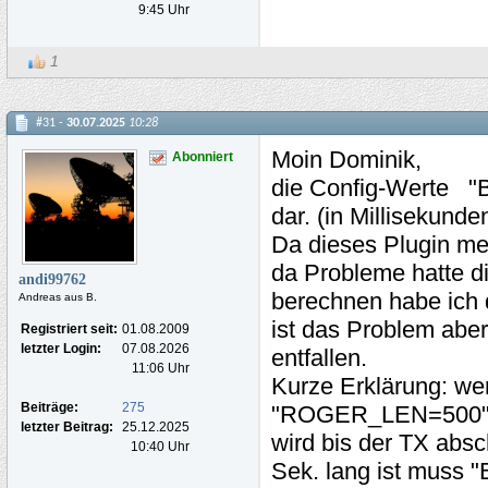
9:45 Uhr
1
#31 -
30.07.2025
10:28
Moin
Dominik,
Abonniert
die Config-Werte 
dar. (in Millisekunde
Da dieses Plugin me
da Probleme hatte d
andi99762
berechnen habe ich d
Andreas aus B.
ist das Problem aber
Registriert seit:
01.08.2009
letzter Login:
07.08.2026
entfallen.
11:06 Uhr
Kurze Erklärung: w
Beiträge:
275
"ROGER_LEN=500" re
letzter Beitrag:
25.12.2025
wird bis der TX absc
10:40 Uhr
Sek. lang ist muss