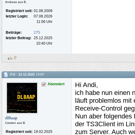
Andreas aus B.
Registriert seit:
01.08.2009
letzter Login:
07.08.2026
11:06 Uhr
Beiträge:
275
letzter Beitrag:
25.12.2025
10:40 Uhr
0
#36 -
22.12.2025
19:09
Hi Andi,
Abonniert
ich habe nun einen
läuft problemlos mit
Receive-Control ge
Nun aber folgendes 
dl8aap
der TS3Client im Linu
Carsten aus B.
zum Server. Auch w
Registriert seit:
19.02.2025