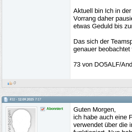
Aktuell bin Ich in d
Vorrang daher pausi
etwas Geduld bis zur
Das sich der Teamsp
genauer beobachtet 
73 von DO5ALF/An
0
#32 -
12.09.2025
7:17
Guten Morgen,
Abonniert
ich habe auch eine F
verwendet über die 