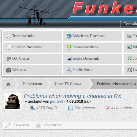
Kleingartenverein
5
"An
der
Linne"
e.
Techni
V.,
Leinefelde
Terminkalender
Rufzeichen-Datenbank
Te
Rundspruch-Service
Relais-Datenbank
Bi
DX-Cluster
Geräte-Datenbank
int
Webcams
Praefix-Suche
Us
Funkerforum
Unser TS-Gatewa...
Problems when moving a 
Problems when moving a channel in RX
» gestartet von
pitufo99
-
4.09.2018
8:07
4875 Zugriffe
36x gelesen
4x abonniert
Antworten |
Abonnieren