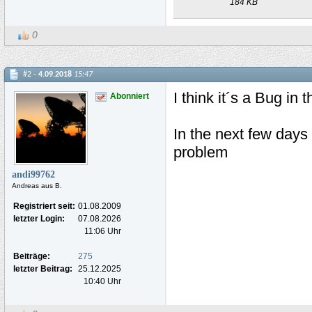
184 KB
0
#2 -
4.09.2018
15:47
I think it´s a Bug in 
Abonniert
In the next few days w
problem
andi99762
Andreas aus B.
Registriert seit:
01.08.2009
letzter Login:
07.08.2026
11:06 Uhr
Beiträge:
275
letzter Beitrag:
25.12.2025
10:40 Uhr