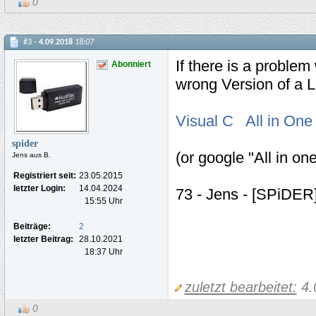
0
#3 -
4.09.2018
18:07
If there is a proble
Abonniert
wrong Version of a L
Visual C All in One
spider
(or google "All in on
Jens aus B.
Registriert seit:
23.05.2015
letzter Login:
14.04.2024
73 - Jens - [SPiDER
15:55 Uhr
Beiträge:
2
letzter Beitrag:
28.10.2021
18:37 Uhr
zuletzt bearbeitet:
4.
0