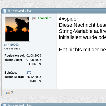
#5 -
4.09.2018
18:25
@spider
Abonniert
Diese Nachricht besa
String-Variable auftr
initialisiert wurde ode
andi99762
Hat nichts mit der b
Andreas aus B.
Registriert seit:
01.08.2009
letzter Login:
07.08.2026
11:06 Uhr
Beiträge:
275
letzter Beitrag:
25.12.2025
10:40 Uhr
0
#6 -
4.09.2018
18:35