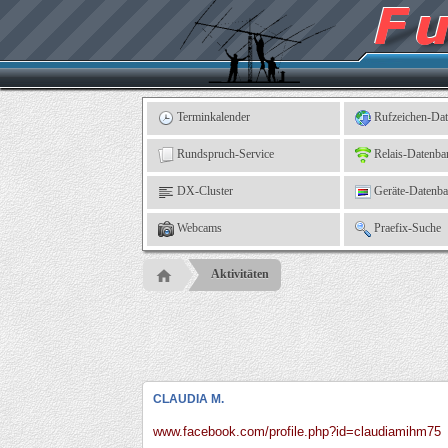
Kleingartenverein
5
"An
der
Linne"
e.
V.,
Leinefelde
Terminkalender
Rufzeichen-Da
Rundspruch-Service
Relais-Datenba
DX-Cluster
Geräte-Datenb
Webcams
Praefix-Suche
Aktivitäten
CLAUDIA M.
www.facebook.com/profile.php?id=claudiamihm75