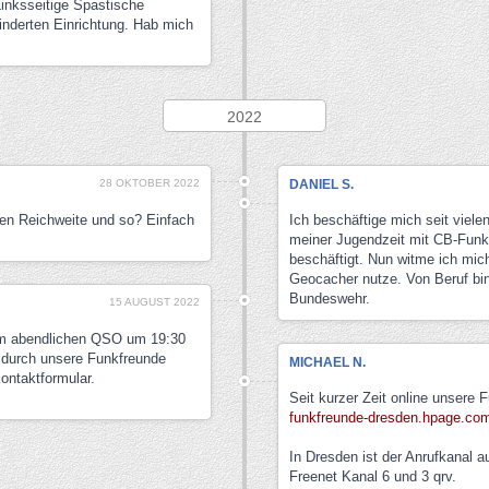
inksseitige Spastische
inderten Einrichtung. Hab mich
2022
28 OKTOBER 2022
DANIEL S.
ten Reichweite und so? Einfach
Ich beschäftige mich seit viel
meiner Jugendzeit mit CB-Funk
beschäftigt. Nun witme ich mic
Geocacher nutze. Von Beruf bin 
Bundeswehr.
15 AUGUST 2022
um abendlichen QSO um 19:30
 durch unsere Funkfreunde
MICHAEL N.
ontaktformular.
Seit kurzer Zeit online unsere
funkfreunde-dresden.hpage.co
In Dresden ist der Anrufkanal a
Freenet Kanal 6 und 3 qrv.