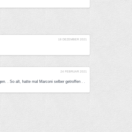
18 DEZEMBER 2021
24 FEBRUAR 2021
n. . So alt, hatte mal Marconi selber getroffen . .