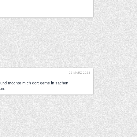
26 MÄRZ 2023
 und möchte mich dort gerne in sachen
en.