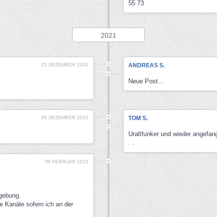
55 73
2021
25 DEZEMBER 2021
ANDREAS S.
Neue Post...
09 DEZEMBER 2021
TOM S.
Uraltfunker und wieder angefange
. .
08 FEBRUAR 2021
gebung.
 Kanäle sofern ich an der