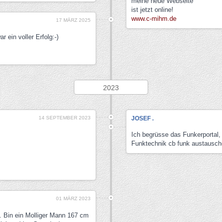
meine neue Webseite
ist jetzt online!
www.c-mihm.de
17 MÄRZ 2025
 ein voller Erfolg:-)
2023
14 SEPTEMBER 2023
JOSEF .
Ich begrüsse das Funkerportal,
Funktechnik cb funk austausch
01 MÄRZ 2023
. Bin ein Molliger Mann 167 cm