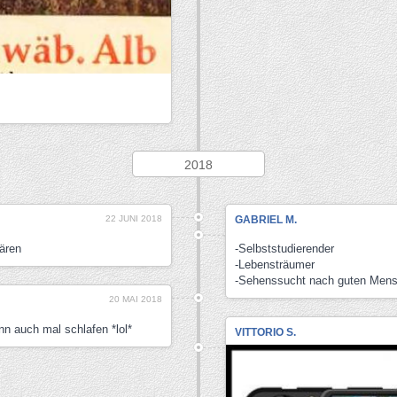
2018
22 JUNI 2018
GABRIEL M.
lären
-Selbststudierender
-Lebensträumer
-Sehenssucht nach guten Men
20 MAI 2018
nn auch mal schlafen *lol*
VITTORIO S.