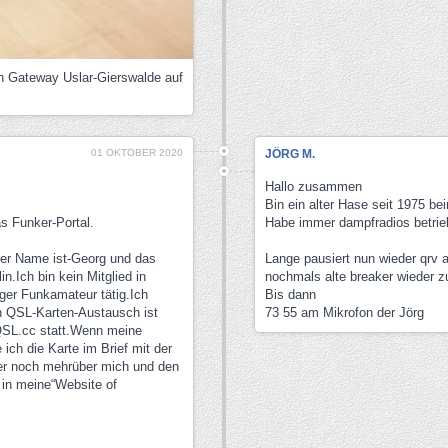
in Gateway Uslar-Gierswalde auf
01 OKTOBER 2020
JÖRG M.
Hallo zusammen
Bin ein alter Hase seit 1975 b
s Funker-Portal.
Habe immer dampfradios betrie
Der Name ist-Georg und das
Lange pausiert nun wieder qrv
.Ich bin kein Mitglied in
nochmals alte breaker wieder z
ger Funkamateur tätig.Ich
Bis dann
n QSL-Karten-Austausch ist
73 55 am Mikrofon der Jörg
QSL.cc statt.Wenn meine
ch die Karte im Brief mit der
er noch mehrüber mich und den
in meine“Website of