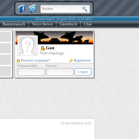
Donnerstag 6. August 2026 | 3:54 MEZ
Bannertausch
Voice-Server
Gästebuch
Chat
Gast
Nicht eingeloggt...
Passwort vergessen?
Registrieren
Nickname/eMail
Passwort
30 NOVEMBER 2025