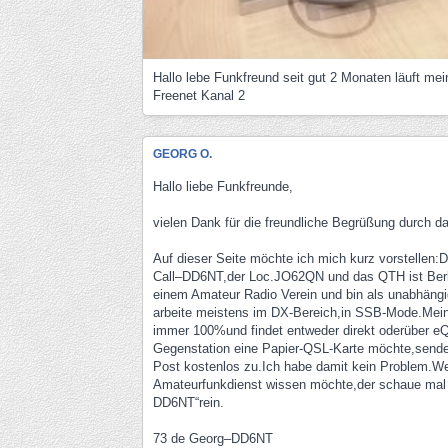
Hallo lebe Funkfreund seit gut 2 Monaten läuft me
Freenet Kanal 2
GEORG O.
Hallo liebe Funkfreunde,
vielen Dank für die freundliche Begrüßung durch da
Auf dieser Seite möchte ich mich kurz vorstellen:
Call–DD6NT,der Loc.JO62QN und das QTH ist Berlin
einem Amateur Radio Verein und bin als unabhängi
arbeite meistens im DX-Bereich,in SSB-Mode.Mei
immer 100%und findet entweder direkt oderüber e
Gegenstation eine Papier-QSL-Karte möchte,sende i
Post kostenlos zu.Ich habe damit kein Problem.W
Amateurfunkdienst wissen möchte,der schaue mal 
DD6NT“rein.
73 de Georg–DD6NT