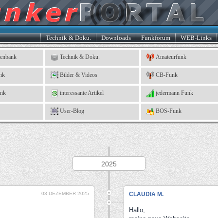
Technik & Doku.
Downloads
Funkforum
WEB-Links
tenbank
Technik & Doku.
Amateurfunk
nk
Bilder & Videos
CB-Funk
ank
interessante Artikel
jedermann Funk
User-Blog
BOS-Funk
2025
03 DEZEMBER 2025
CLAUDIA M.
Hallo,