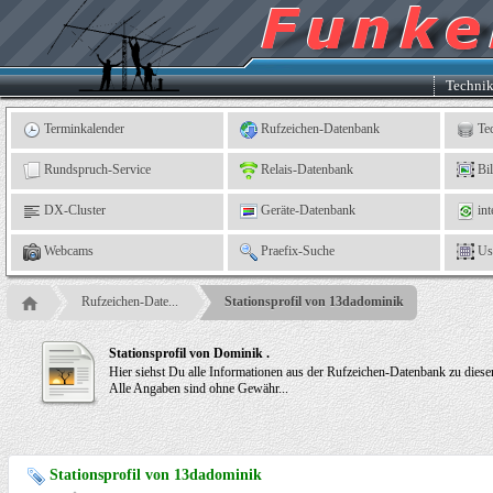
Kleingartenverein
5
"An
der
Linne"
e.
Techni
V.,
Leinefelde
Terminkalender
Rufzeichen-Datenbank
Te
Rundspruch-Service
Relais-Datenbank
Bi
DX-Cluster
Geräte-Datenbank
int
Webcams
Praefix-Suche
Us
Rufzeichen-Date...
Stationsprofil von 13dadominik
Stationsprofil von Dominik .
Hier siehst Du alle Informationen aus der Rufzeichen-Datenbank zu dies
Alle Angaben sind ohne Gewähr...
Stationsprofil von 13dadominik