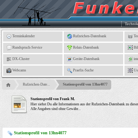
Kleingartenverein
5
"An
der
Linne"
e.
Techni
V.,
Leinefelde
Terminkalender
Rufzeichen-Datenbank
Te
Rundspruch-Service
Relais-Datenbank
Bi
DX-Cluster
Geräte-Datenbank
int
Webcams
Praefix-Suche
Us
Rufzeichen-Date...
Stationsprofil von 13hn4077
Stationsprofil von Frank M.
Hier siehst Du alle Informationen aus der Rufzeichen-Datenbank zu dies
Alle Angaben sind ohne Gewähr...
Stationsprofil von 13hn4077