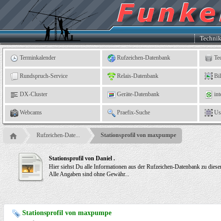
Kleingartenverein
5
"An
der
Linne"
e.
Techni
V.,
Leinefelde
Terminkalender
Rufzeichen-Datenbank
Te
Rundspruch-Service
Relais-Datenbank
Bi
DX-Cluster
Geräte-Datenbank
int
Webcams
Praefix-Suche
Us
Rufzeichen-Date...
Stationsprofil von maxpumpe
Stationsprofil von Daniel .
Hier siehst Du alle Informationen aus der Rufzeichen-Datenbank zu dies
Alle Angaben sind ohne Gewähr...
Stationsprofil von maxpumpe