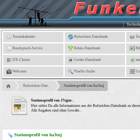
Kleingartenverein
5
"An
der
Linne"
e.
Techni
V.,
Leinefelde
Terminkalender
Rufzeichen-Datenbank
Te
Rundspruch-Service
Relais-Datenbank
Bi
DX-Cluster
Geräte-Datenbank
int
Webcams
Praefix-Suche
Us
Rufzeichen-Date...
Stationsprofil von ha3tnj
Stationsprofil von J?rgen .
Hier siehst Du alle Informationen aus der Rufzeichen-Datenbank zu dies
Alle Angaben sind ohne Gewähr...
Stationsprofil von ha3tnj