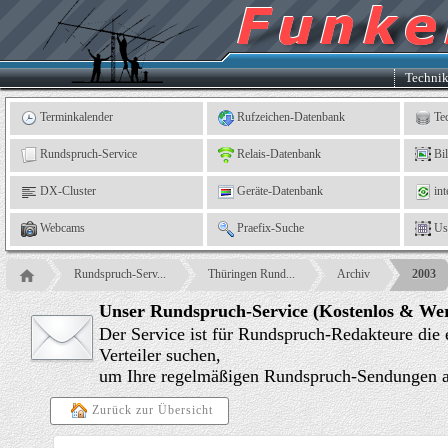
Kleingartenverein
5
"An
der
Linne"
e.
Techni
V.,
Leinefelde
Terminkalender
Rufzeichen-Datenbank
Te
Rundspruch-Service
Relais-Datenbank
Bi
DX-Cluster
Geräte-Datenbank
int
Webcams
Praefix-Suche
Us
Rundspruch-Serv...
Thüringen Rund...
Archiv
2003
Unser Rundspruch-Service (Kostenlos & Wer
Der Service ist für Rundspruch-Redakteure die
Verteiler suchen,
um Ihre regelmäßigen Rundspruch-Sendungen an
Zurück zur Übersicht