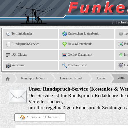
Kleingartenverein
5
"An
der
Linne"
e.
Techni
V.,
Leinefelde
Terminkalender
Rufzeichen-Datenbank
Te
Rundspruch-Service
Relais-Datenbank
Bi
DX-Cluster
Geräte-Datenbank
int
Webcams
Praefix-Suche
Us
Rundspruch-Serv...
Thüringen Rund...
Archiv
2004
Unser Rundspruch-Service (Kostenlos & Wer
Der Service ist für Rundspruch-Redakteure die
Verteiler suchen,
um Ihre regelmäßigen Rundspruch-Sendungen an
Zurück zur Übersicht