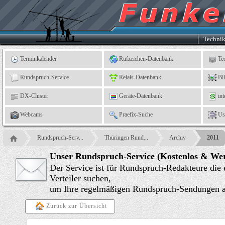
Kleingartenverein
5
"An
der
Linne"
e.
Techni
V.,
Leinefelde
Terminkalender
Rufzeichen-Datenbank
Te
Rundspruch-Service
Relais-Datenbank
Bi
DX-Cluster
Geräte-Datenbank
int
Webcams
Praefix-Suche
Us
Rundspruch-Serv...
Thüringen Rund...
Archiv
2011
Unser Rundspruch-Service (Kostenlos & Wer
Der Service ist für Rundspruch-Redakteure die
Verteiler suchen,
um Ihre regelmäßigen Rundspruch-Sendungen an
Zurück zur Übersicht