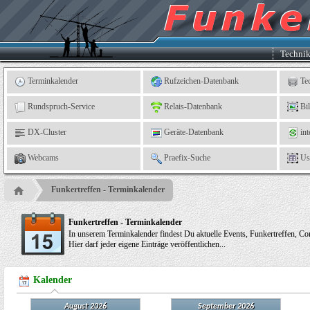
Kleingartenverein
5
"An
der
Linne"
e.
Techni
V.,
Leinefelde
Terminkalender
Rufzeichen-Datenbank
Te
Rundspruch-Service
Relais-Datenbank
Bi
DX-Cluster
Geräte-Datenbank
int
Webcams
Praefix-Suche
Us
Funkertreffen - Terminkalender
Funkertreffen - Terminkalender
In unserem Terminkalender findest Du aktuelle Events, Funkertreffen, Cont
Hier darf jeder eigene Einträge veröffentlichen...
Kalender
August 2026
September 2026