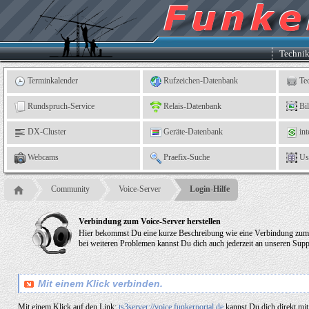
Kleingartenverein
5
"An
der
Linne"
e.
Techni
V.,
Leinefelde
Terminkalender
Rufzeichen-Datenbank
Te
Rundspruch-Service
Relais-Datenbank
Bi
DX-Cluster
Geräte-Datenbank
int
Webcams
Praefix-Suche
Us
Community
Voice-Server
Login-Hilfe
Verbindung zum Voice-Server herstellen
Hier bekommst Du eine kurze Beschreibung wie eine Verbindung zum V
bei weiteren Problemen kannst Du dich auch jederzeit an unseren Su
Mit einem Klick verbinden.
Mit einem Klick auf den Link:
ts3server://voice.funkerportal.de
kannst Du dich direkt mi