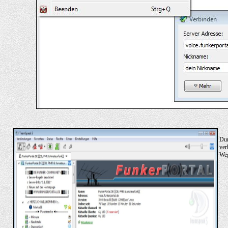
Dur
ver
We