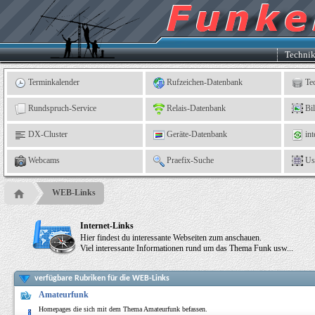
Kleingartenverein
5
"An
der
Linne"
e.
Techni
V.,
Leinefelde
Terminkalender
Rufzeichen-Datenbank
Te
Rundspruch-Service
Relais-Datenbank
Bi
DX-Cluster
Geräte-Datenbank
int
Webcams
Praefix-Suche
Us
WEB-Links
Internet-Links
Hier findest du interessante Webseiten zum anschauen.
Viel interessante Informationen rund um das Thema Funk usw...
verfügbare Rubriken für die WEB-Links
Amateurfunk
Homepages die sich mit dem Thema Amateurfunk befassen.