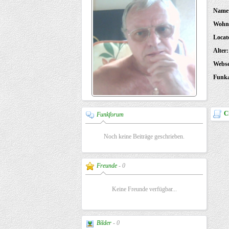
Name
Wohn
Locat
Alter:
Webse
Funk
C
Funkforum
Noch keine Beiträge geschrieben.
Freunde
- 0
Keine Freunde verfügbar...
Bilder
- 0