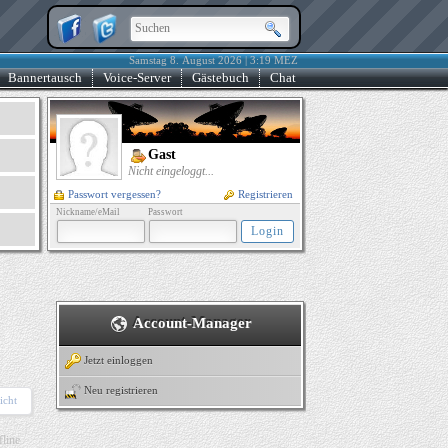
Samstag 8. August 2026 | 3:19 MEZ
Bannertausch
Voice-Server
Gästebuch
Chat
Gast
Nicht eingeloggt...
Passwort vergessen?
Registrieren
Nickname/eMail
Passwort
Account-Manager
Jetzt einloggen
Neu registrieren
icht
fline