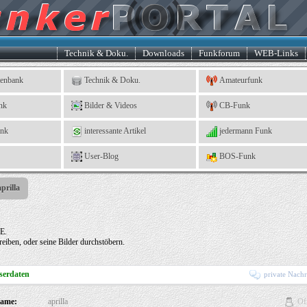
Technik & Doku.
Downloads
Funkforum
WEB-Links
tenbank
Technik & Doku.
Amateurfunk
nk
Bilder & Videos
CB-Funk
ank
interessante Artikel
jedermann Funk
User-Blog
BOS-Funk
aprilla
 E.
eiben, oder seine Bilder durchstöbern.
serdaten
private Nachr
Of
name:
aprilla