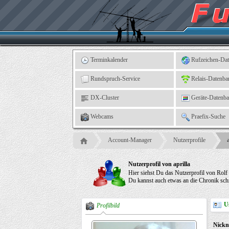
Kleingartenverein
5
"An
der
Linne"
e.
V.,
Leinefelde
Terminkalender
Rufzeichen-Da
Rundspruch-Service
Relais-Datenba
DX-Cluster
Geräte-Datenb
Webcams
Praefix-Suche
Account-Manager
Nutzerprofile
Nutzerprofil von aprilla
Hier siehst Du das Nutzerprofil von Rolf
Du kannst auch etwas an die Chronik schr
U
Profilbild
Nick