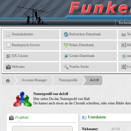
Kleingartenverein
5
"An
der
Linne"
e.
Techni
V.,
Leinefelde
Terminkalender
Rufzeichen-Datenbank
Te
Rundspruch-Service
Relais-Datenbank
Bi
DX-Cluster
Geräte-Datenbank
int
Webcams
Praefix-Suche
Us
Account-Manager
Nutzerprofile
do1rlf
Nutzerprofil von do1rlf
Hier siehst Du das Nutzerprofil von Ralf .
Du kannst auch etwas an die Chronik schreiben, oder seine Bilder dur
Userdaten
Profilbild
Nickname:
do1rlf