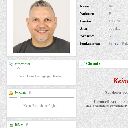
Name:
Ralf .
Wohnort:
B.
Locator:
JN39NH
Alter:
55 Jahre
Webseite:
-
Funkamateur:
Ja
Rufz
Chronik
Funkforum
Noch keine Beiträge geschrieben.
Keine
Auf dieser Sei
Freunde
- 0
Eventuell wurden Pos
Keine Freunde verfügbar...
des Absenders verhindern 
Bilder
- 0