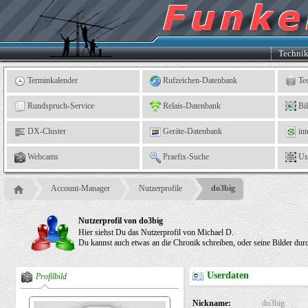
Kleingartenverein
5
"An
der
Linne"
e.
Techni
V.,
Leinefelde
Terminkalender
Rufzeichen-Datenbank
Te
Rundspruch-Service
Relais-Datenbank
Bi
DX-Cluster
Geräte-Datenbank
int
Webcams
Praefix-Suche
Us
Account-Manager
Nutzerprofile
do3big
Nutzerprofil von do3big
Hier siehst Du das Nutzerprofil von Michael D.
Du kannst auch etwas an die Chronik schreiben, oder seine Bilder dur
Userdaten
Profilbild
Nickname:
do3big