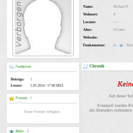
Name:
Michael D.
Wohnort:
A.
Locator:
---
Alter:
59 Jahre
Webseite:
-
Funkamateur:
Ja
Rufz
Chronik
Funkforum
Beiträge:
1
Keine
Letzter:
1.05.2024 / 17:00 MEZ
Auf dieser Sei
Freunde
- 0
Eventuell wurden Pos
des Absenders verhindern 
Keine Freunde verfügbar...
Bilder
- 0