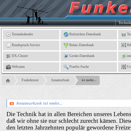
Kleingartenverein
5
"An
der
Linne"
e.
Techni
V.,
Leinefelde
Terminkalender
Rufzeichen-Datenbank
Te
Rundspruch-Service
Relais-Datenbank
Bi
DX-Cluster
Geräte-Datenbank
int
Webcams
Praefix-Suche
Us
Funkdienste
Amateurfunk
ist mehr...
Amateurfunk ist mehr...
Die Technik hat in allen Bereichen unseres Lebe
daß wir ohne sie nur schlecht zurecht kämen. Dies
den letzten Jahrzehnten populär gewordene Freize