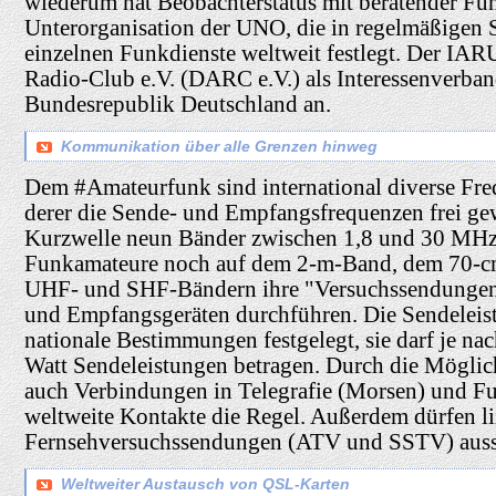
wiederum hat Beobachterstatus mit beratender Fun
Unterorganisation der UNO, die in regelmäßigen 
einzelnen Funkdienste weltweit festlegt. Der IAR
Radio-Club e.V. (DARC e.V.) als Interessenverba
Bundesrepublik Deutschland an.
Kommunikation über alle Grenzen hinweg
Dem #Amateurfunk sind international diverse Fre
derer die Sende- und Empfangsfrequenzen frei gew
Kurzwelle neun Bänder zwischen 1,8 und 30 MHz.
Funkamateure noch auf dem 2-m-Band, dem 70-cm
UHF- und SHF-Bändern ihre "Versuchssendungen"
und Empfangsgeräten durchführen. Die Sendeleist
nationale Bestimmungen festgelegt, sie darf je n
Watt Sendeleistungen betragen. Durch die Möglich
auch Verbindungen in Telegrafie (Morsen) und Fun
weltweite Kontakte die Regel. Außerdem dürfen l
Fernsehversuchssendungen (ATV und SSTV) auss
Weltweiter Austausch von QSL-Karten