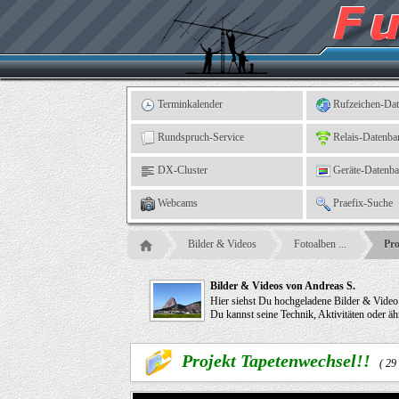
Kleingartenverein
5
"An
der
Linne"
e.
V.,
Leinefelde
Terminkalender
Rufzeichen-Da
Rundspruch-Service
Relais-Datenba
DX-Cluster
Geräte-Datenb
Webcams
Praefix-Suche
Bilder & Videos
Fotoalben ...
Pro
Bilder & Videos von Andreas S.
Hier siehst Du hochgeladene Bilder & Vide
Du kannst seine Technik, Aktivitäten oder ä
Projekt Tapetenwechsel!!
( 29