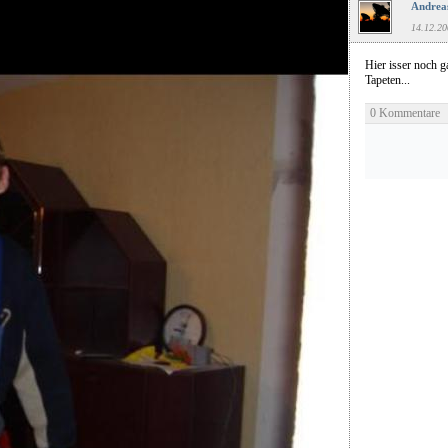
Andreas
14.12.20
Hier isser noch g
Tapeten...
0 Kommentare