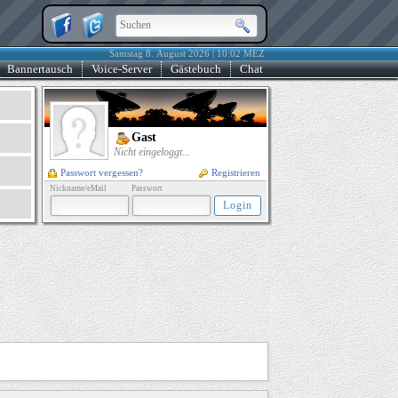
Samstag 8. August 2026 | 10:02 MEZ
Bannertausch
Voice-Server
Gästebuch
Chat
Gast
Nicht eingeloggt...
Passwort vergessen?
Registrieren
Nickname/eMail
Passwort