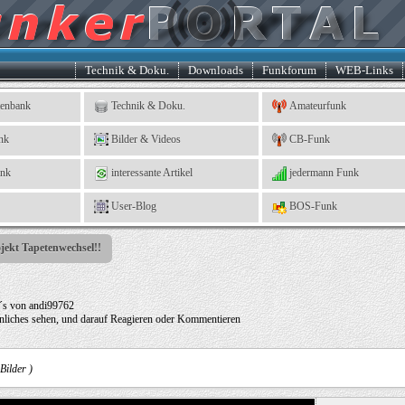
Technik & Doku.
Downloads
Funkforum
WEB-Links
tenbank
Technik & Doku.
Amateurfunk
nk
Bilder & Videos
CB-Funk
ank
interessante Artikel
jedermann Funk
User-Blog
BOS-Funk
jekt Tapetenwechsel!!
o´s von andi99762
hnliches sehen, und darauf Reagieren oder Kommentieren
 Bilder )