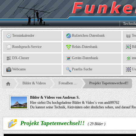
Kleingartenverein
5
"An
der
Linne"
e.
Techni
V.,
Leinefelde
Terminkalender
Rufzeichen-Datenbank
Te
Rundspruch-Service
Relais-Datenbank
Bi
DX-Cluster
Geräte-Datenbank
int
Webcams
Praefix-Suche
Us
Bilder & Videos
Fotoalben ...
Projekt Tapetenwechsel!!
Bilder & Videos von Andreas S.
Hier siehst Du hochgeladene Bilder & Video´s von andi99762
Du kannst seine Technik, Aktivitäten oder ähnliches sehen, und darauf 
Projekt Tapetenwechsel!!
( 29 Bilder )