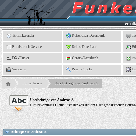
Kleingartenverein
5
"An
der
Linne"
e.
Techni
V.,
Leinefelde
Terminkalender
Rufzeichen-Datenbank
Te
Rundspruch-Service
Relais-Datenbank
Bi
DX-Cluster
Geräte-Datenbank
int
Webcams
Praefix-Suche
Us
Funkerforum
Userbeiträge von Andreas S.
Userbeiträge von Andreas S.
Hier bekommst Du eine Liste der von diesem User geschriebenen Beiträge
Beiträge von Andreas S.