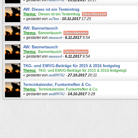
AW: Dieses ist ein Testeintrag
Thema:
Dieses ist ein Testeintrag
Geschlossen
» gestartet von
sa7bnt
-
10.11.2017
17:25
AW: Bannertausch
Thema:
Bannertausch
Geschlossen
» gestartet von
muuusel
-
6.11.2017
9:54
AW: Bannertausch
Thema:
Bannertausch
Geschlossen
» gestartet von
muuusel
-
6.11.2017
9:54
TKG- und EMVG-Beiträge für 2015 & 2016 festgeleg
Thema:
TKG- und EMVG-Beiträge für 2015 & 2016 festgelegt
» gestartet von
andi99762
-
27.10.2017
20:11
Terminkalender, Funkertreffen & Co.
Thema:
Terminkalender, Funkertreffen & Co.
» gestartet von
andi99762
-
14.10.2017
0:28