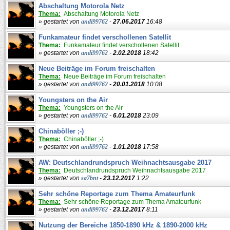
Abschaltung Motorola Netz
Thema:
Abschaltung Motorola Netz
» gestartet von
andi99762
-
27.06.2017
16:48
Funkamateur findet verschollenen Satellit
Thema:
Funkamateur findet verschollenen Satellit
» gestartet von
andi99762
-
2.02.2018
18:42
Neue Beiträge im Forum freischalten
Thema:
Neue Beiträge im Forum freischalten
» gestartet von
andi99762
-
20.01.2018
10:08
Youngsters on the Air
Thema:
Youngsters on the Air
» gestartet von
andi99762
-
6.01.2018
23:09
Chinaböller ;-)
Thema:
Chinaböller ;-)
» gestartet von
andi99762
-
1.01.2018
17:58
AW: Deutschlandrundspruch Weihnachtsausgabe 2017
Thema:
Deutschlandrundspruch Weihnachtsausgabe 2017
» gestartet von
sa7bnt
-
23.12.2017
1:22
Sehr schöne Reportage zum Thema Amateurfunk
Thema:
Sehr schöne Reportage zum Thema Amateurfunk
» gestartet von
andi99762
-
23.12.2017
8:11
Nutzung der Bereiche 1850-1890 kHz & 1890-2000 kHz