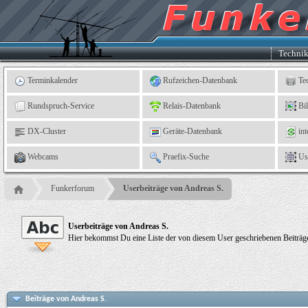
Kleingartenverein
5
"An
der
Linne"
e.
Techni
V.,
Leinefelde
Terminkalender
Rufzeichen-Datenbank
Te
Rundspruch-Service
Relais-Datenbank
Bi
DX-Cluster
Geräte-Datenbank
int
Webcams
Praefix-Suche
Us
Funkerforum
Userbeiträge von Andreas S.
Userbeiträge von Andreas S.
Hier bekommst Du eine Liste der von diesem User geschriebenen Beiträge
Beiträge von Andreas S.