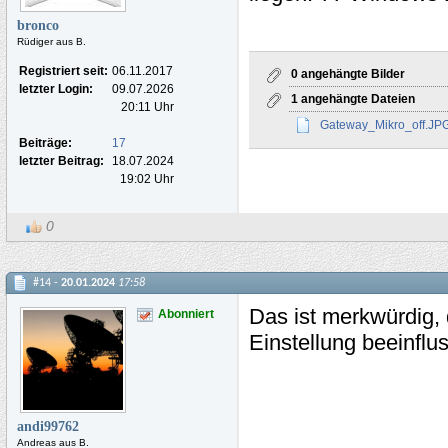
bronco
Rüdiger aus B.
Registriert seit:
06.11.2017
0 angehängte Bilder
letzter Login:
09.07.2026
1 angehängte Dateien
20:11 Uhr
Gateway_Mikro_off.JP
Beiträge:
17
letzter Beitrag:
18.07.2024
19:02 Uhr
0
#14 -
20.01.2024
17:58
Das ist merkwürdig, 
Abonniert
Einstellung beeinflu
andi99762
Andreas aus B.