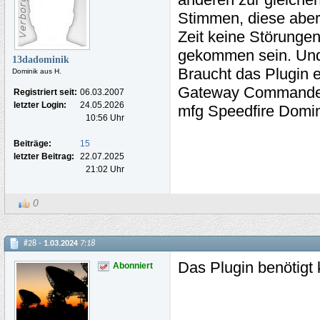
Stimmen, diese aber
Zeit keine Störunge
gekommen sein. Und
13dadominik
Braucht das Plugin e
Dominik aus H.
Gateway Commande
Registriert seit:
06.03.2007
letzter Login:
24.05.2026
mfg Speedfire Domi
10:56 Uhr
Beiträge:
15
letzter Beitrag:
22.07.2025
21:02 Uhr
0
#28 -
1.03.2024
7:18
Das Plugin benötigt
Abonniert