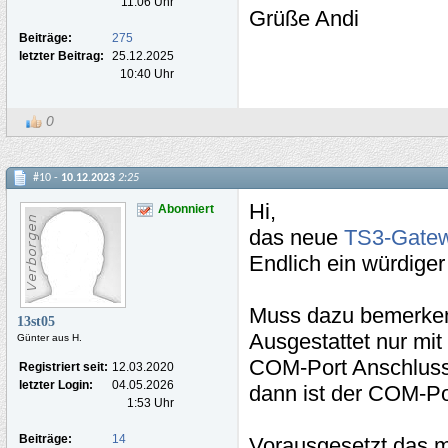
11:06 Uhr
Grüße Andi
Beiträge:
275
letzter Beitrag:
25.12.2025
10:40 Uhr
0
#10 -
10.12.2023
2:25
Hi,
Abonniert
das neue
TS3-Gatew
Endlich ein würdige
Muss dazu bemerken
13st05
Ausgestattet nur mit
Günter aus H.
COM-Port Anschluss.
Registriert seit:
12.03.2020
letzter Login:
04.05.2026
dann ist der COM-Po
1:53 Uhr
Beiträge:
14
Vorausgesetzt das 