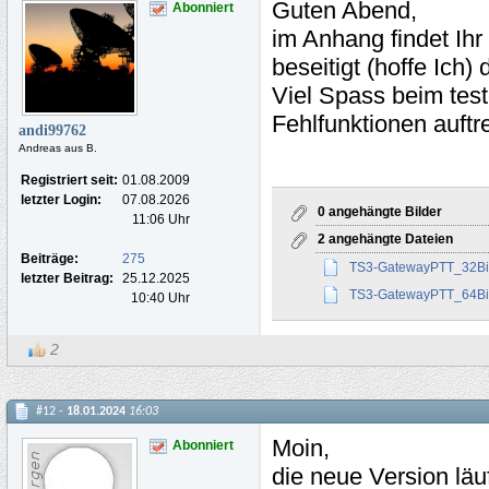
Guten Abend,
Abonniert
im Anhang findet Ihr
beseitigt (hoffe Ich) d
Viel Spass beim te
Fehlfunktionen auft
andi99762
Andreas aus B.
Registriert seit:
01.08.2009
letzter Login:
07.08.2026
0 angehängte Bilder
11:06 Uhr
2 angehängte Dateien
Beiträge:
275
TS3-GatewayPTT_32Bit
letzter Beitrag:
25.12.2025
TS3-GatewayPTT_64Bit
10:40 Uhr
2
#12 -
18.01.2024
16:03
Moin,
Abonniert
die neue Version läuf