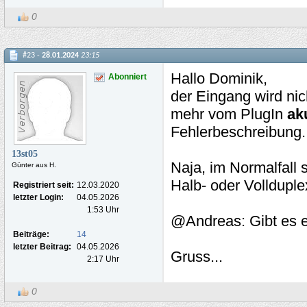
0
#23 -
28.01.2024
23:15
Hallo Dominik,
Abonniert
der Eingang wird nic
mehr vom PlugIn
ak
Fehlerbeschreibung.
13st05
Naja, im Normalfall 
Günter aus H.
Halb- oder Vollduple
Registriert seit:
12.03.2020
letzter Login:
04.05.2026
1:53 Uhr
@Andreas: Gibt es e
Beiträge:
14
letzter Beitrag:
04.05.2026
Gruss...
2:17 Uhr
0