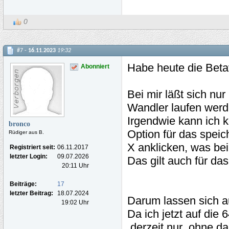
0
#7 -
16.11.2023
19:32
Habe heute die Betave
Abonniert
Bei mir läßt sich n
Wandler laufen werde
Irgendwie kann ich 
bronco
Option für das spei
Rüdiger aus B.
X anklicken, was be
Registriert seit:
06.11.2017
letzter Login:
09.07.2026
Das gilt auch für d
20:11 Uhr
Beiträge:
17
letzter Beitrag:
18.07.2024
Darum lassen sich a
19:02 Uhr
Da ich jetzt auf die
derzeit nur ohne da