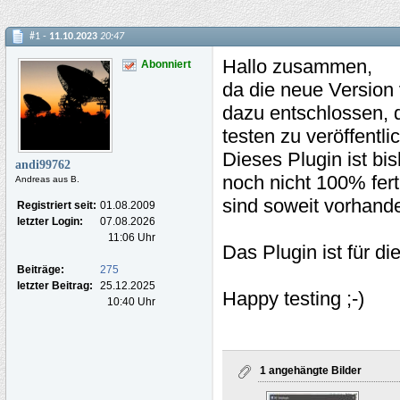
#1 -
11.10.2023
20:47
Hallo zusammen,
Abonniert
da die neue Version
dazu entschlossen, 
testen zu veröffentli
Dieses Plugin ist bi
andi99762
noch nicht 100% fert
Andreas aus B.
sind soweit vorhand
Registriert seit:
01.08.2009
letzter Login:
07.08.2026
11:06 Uhr
Das Plugin ist für d
Beiträge:
275
letzter Beitrag:
25.12.2025
Happy testing ;-)
10:40 Uhr
1 angehängte Bilder