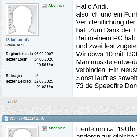
Hallo Andi,
Abonniert
also ich und ein Fun
Veröffentlichung der
hat. Zum Dank der T
Bei meinem PC hab i
13dadominik
und zwei fest zuget
Dominik aus H.
Windows 10 mit TS3 
Registriert seit:
06.03.2007
letzter Login:
24.05.2026
Man musste entweder
10:56 Uhr
verbinden. Ein Neus
Beiträge:
15
Sonst läuft es soweit
letzter Beitrag:
22.07.2025
73 de Speedfire Do
21:02 Uhr
0
#27 -
29.02.2024
21:02
Heute um ca. 19Uhr
Abonniert
anderen zur gleiche