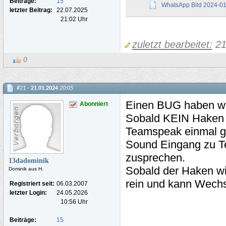
Beiträge:
15
WhatsApp Bild 2024-0
letzter Beitrag:
22.07.2025
21:02 Uhr
zuletzt bearbeitet:
21
0
#21 -
21.01.2024
20:05
Einen BUG haben wir
Abonniert
Sobald KEIN Haken d
Teamspeak einmal ge
Sound Eingang zu T
zusprechen.
13dadominik
Sobald der Haken wi
Dominik aus H.
rein und kann Wech
Registriert seit:
06.03.2007
letzter Login:
24.05.2026
10:56 Uhr
Beiträge:
15