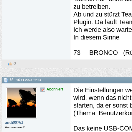
zu betreiben.
Ab und zu stürzt Te
Plugin. Da läuft Te
Ich werde also warten
In diesem Sinne
73 BRONCO (Rüd
0
#8 -
16.11.2023
19:54
Die Einstellungen w
Abonniert
wird, wenn das nicht
starten, da er sonst 
(Thema: Benutzerko
andi99762
Das keine USB-COMP
Andreas aus B.