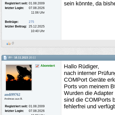
sein könnte, da bish
Registriert seit:
01.08.2009
letzter Login:
07.08.2026
11:06 Uhr
Beiträge:
275
letzter Beitrag:
25.12.2025
10:40 Uhr
0
#9 -
16.11.2023
20:11
Hallo Rüdiger,
Abonniert
nach interner Prüfun
COMPort Geräte erka
Ports von meinem Bt
Wurden die Adapter r
andi99762
sind die COMPorts b
Andreas aus B.
fehlerfrei und verfüg
Registriert seit:
01.08.2009
letzter Login:
07.08.2026