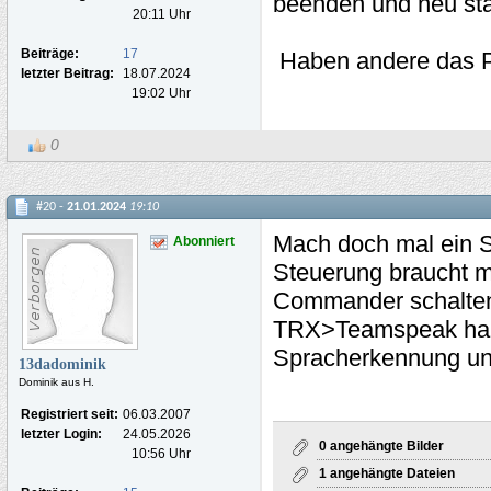
beenden und neu st
20:11 Uhr
Beiträge:
17
Haben andere das 
letzter Beitrag:
18.07.2024
19:02 Uhr
0
#20 -
21.01.2024
19:10
Mach doch mal ein Sc
Abonniert
Steuerung braucht m
Commander schalten
TRX>Teamspeak hab i
Spracherkennung und
13dadominik
Dominik aus H.
Registriert seit:
06.03.2007
letzter Login:
24.05.2026
0 angehängte Bilder
10:56 Uhr
1 angehängte Dateien