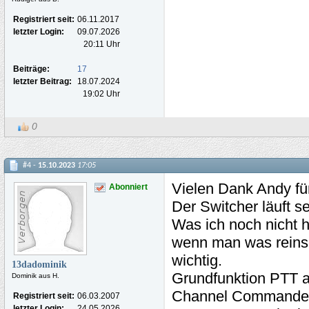
Registriert seit:
06.11.2017
letzter Login:
09.07.2026
20:11 Uhr
Beiträge:
17
letzter Beitrag:
18.07.2024
19:02 Uhr
0
#4 -
15.10.2023
17:05
Vielen Dank Andy für
Abonniert
Der Switcher läuft se
Was ich noch nicht 
wenn man was reinsch
wichtig.
13dadominik
Grundfunktion PTT a
Dominik aus H.
Channel Commander 
Registriert seit:
06.03.2007
letzter Login:
24.05.2026