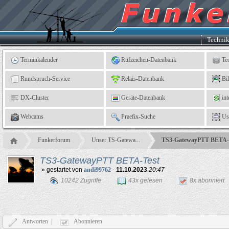
Kleingartenverein
5
"An
der
Linne"
e.
Techni
V.,
Leinefelde
Terminkalender
Rufzeichen-Datenbank
Te
Rundspruch-Service
Relais-Datenbank
Bi
DX-Cluster
Geräte-Datenbank
int
Webcams
Praefix-Suche
Us
Funkerforum
Unser TS-Gatewa...
TS3-GatewayPTT BETA-
TS3-GatewayPTT BETA-Test
» gestartet von
andi99762
-
11.10.2023
20:47
10242 Zugriffe
43x gelesen
8x abonnier
Antworten |
Abonnieren