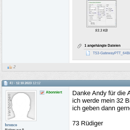
93.3 KB
1 angehängte Dateien
TS3-GatewayPTT_64Bit
2
#2 -
12.10.2023
12:12
Danke Andy für die A
Abonniert
ich werde mein 32 Bi
ich geben dann ger
73 Rüdiger
bronco
Rüdiger aus B.