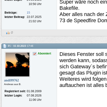
Super wäre noch ei
10:56 Uhr
Bakefile.
Beiträge:
15
Aber alles nach der 
letzter Beitrag:
22.07.2025
73 de Speedfire Do
21:02 Uhr
0
#5 -
15.10.2023
17:46
Dieses Fenster soll 
Abonniert
werden kann, sodass
sich Gateway´s befin
gesagt das Plugin is
Weiteres wird folgen
andi99762
auftauchen ist alles
Andreas aus B.
Registriert seit:
01.08.2009
letzter Login:
07.08.2026
11:06 Uhr