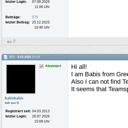
letzter Login:
07.08.2026
11:06 Uhr
Beiträge:
275
letzter Beitrag:
25.12.2025
10:40 Uhr
0
#31 -
6.03.2025
21:23
Hi all!
Abonniert
I am Babis from Gree
Also I can not find
It seems that Teams
babisbabis
bab aus G.
Registriert seit:
04.03.2013
letzter Login:
26.07.2026
15:09 Uhr