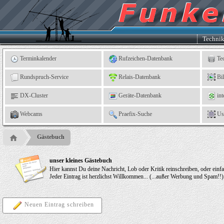
Kleingartenverein
5
"An
der
Linne"
e.
Techni
V.,
Leinefelde
Terminkalender
Rufzeichen-Datenbank
Te
Rundspruch-Service
Relais-Datenbank
Bi
DX-Cluster
Geräte-Datenbank
int
Webcams
Praefix-Suche
Us
Gästebuch
unser kleines Gästebuch
Hier kannst Du deine Nachricht, Lob oder Kritik reinschreiben, oder einf
Jeder Eintrag ist herzlichst Willkommen... (...außer Werbung und Spam!!)
Neuen Eintrag schreiben