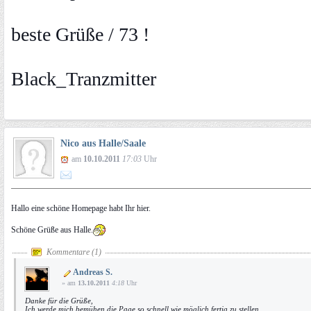
beste Grüße / 73 !
Black_Tranzmitter
Nico aus Halle/Saale
am
10.10.2011
17:03
Uhr
Hallo eine schöne Homepage habt Ihr hier.
Schöne Grüße aus Halle.
Kommentare (1)
Andreas S.
» am
13.10.2011
4:18
Uhr
Danke für die Grüße,
Ich werde mich bemühen die Page so schnell wie möglich fertig zu stellen...