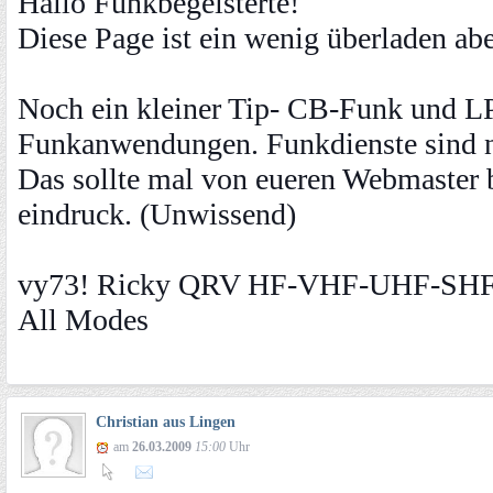
Hallo Funkbegeisterte!
Diese Page ist ein wenig überladen ab
Noch ein kleiner Tip- CB-Funk und L
Funkanwendungen. Funkdienste sind n
Das sollte mal von eueren Webmaster b
eindruck. (Unwissend)
vy73! Ricky QRV HF-VHF-UHF-SH
All Modes
Christian aus Lingen
am
26.03.2009
15:00
Uhr