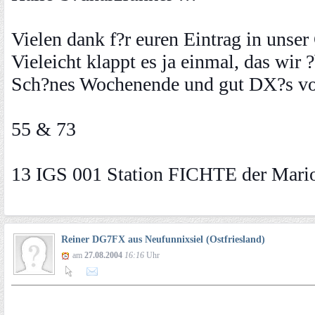
Vielen dank f?r euren Eintrag in unser
Vieleicht klappt es ja einmal, das wir
Sch?nes Wochenende und gut DX?s vo
55 & 73
13 IGS 001 Station FICHTE der Mari
Reiner DG7FX aus Neufunnixsiel (Ostfriesland)
am
27.08.2004
16:16
Uhr