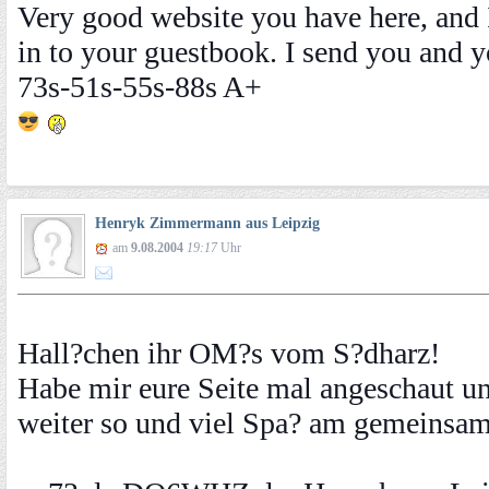
Very good website you have here, and 
in to your guestbook. I send you and y
73s-51s-55s-88s A+
Henryk Zimmermann aus Leipzig
am
9.08.2004
19:17
Uhr
Hall?chen ihr OM?s vom S?dharz!
Habe mir eure Seite mal angeschaut und
weiter so und viel Spa? am gemeinsa