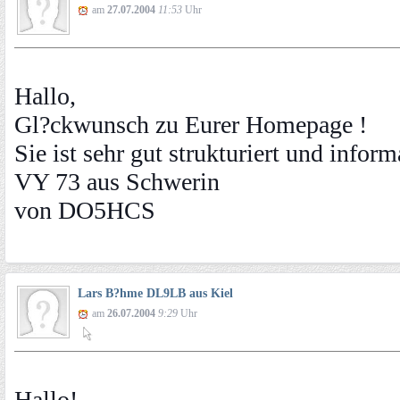
am
27.07.2004
11:53
Uhr
Hallo,
Gl?ckwunsch zu Eurer Homepage !
Sie ist sehr gut strukturiert und inform
VY 73 aus Schwerin
von DO5HCS
Lars B?hme DL9LB aus Kiel
am
26.07.2004
9:29
Uhr
Hallo!