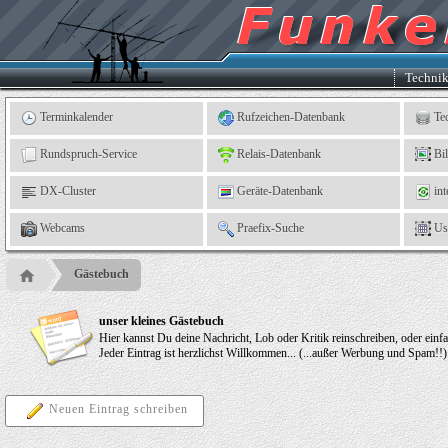
Kleingartenverein
5
"An
der
Linne"
e.
Techni
V.,
Leinefelde
Terminkalender
Rufzeichen-Datenbank
Te
Rundspruch-Service
Relais-Datenbank
Bi
DX-Cluster
Geräte-Datenbank
int
Webcams
Praefix-Suche
Us
Gästebuch
unser kleines Gästebuch
Hier kannst Du deine Nachricht, Lob oder Kritik reinschreiben, oder einf
Jeder Eintrag ist herzlichst Willkommen... (...außer Werbung und Spam!!)
Neuen Eintrag schreiben