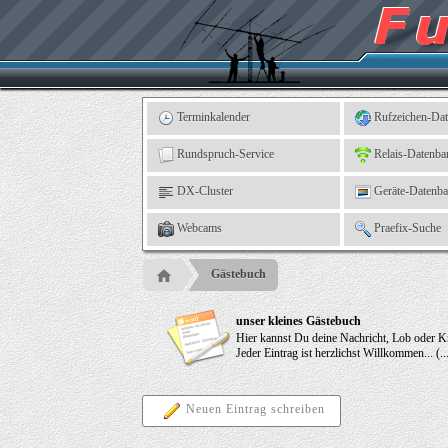
Kleingartenverein
5
"An
der
Linne"
e.
V.,
Leinefelde
Terminkalender
Rufzeichen-Da
Rundspruch-Service
Relais-Datenba
DX-Cluster
Geräte-Datenb
Webcams
Praefix-Suche
Gästebuch
unser kleines Gästebuch
Hier kannst Du deine Nachricht, Lob oder Kri
Jeder Eintrag ist herzlichst Willkommen... 
Neuen Eintrag schreiben