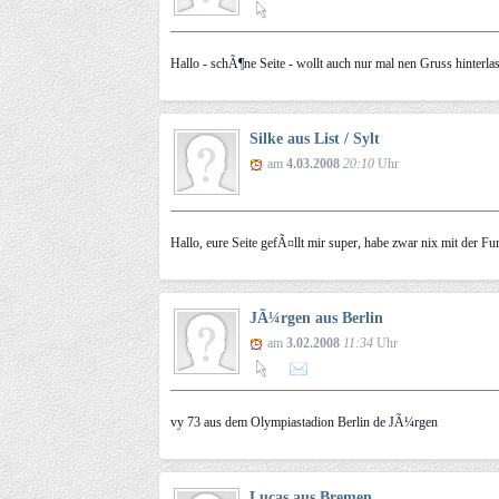
Hallo - schÃ¶ne Seite - wollt auch nur mal nen Gruss hinterlas
Silke aus List / Sylt
am
4.03.2008
20:10
Uhr
Hallo, eure Seite gefÃ¤llt mir super, habe zwar nix mit der F
JÃ¼rgen aus Berlin
am
3.02.2008
11:34
Uhr
vy 73 aus dem Olympiastadion Berlin de JÃ¼rgen
Lucas aus Bremen