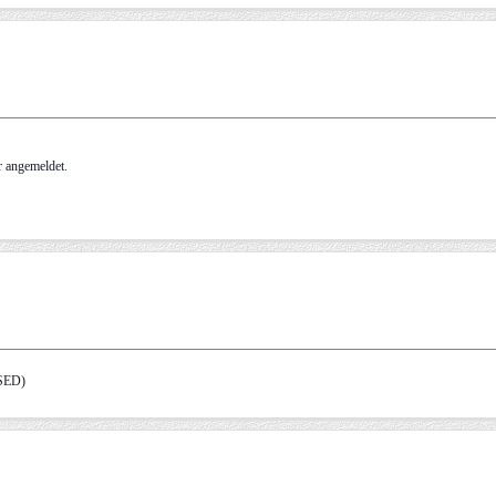
er angemeldet.
5SED)