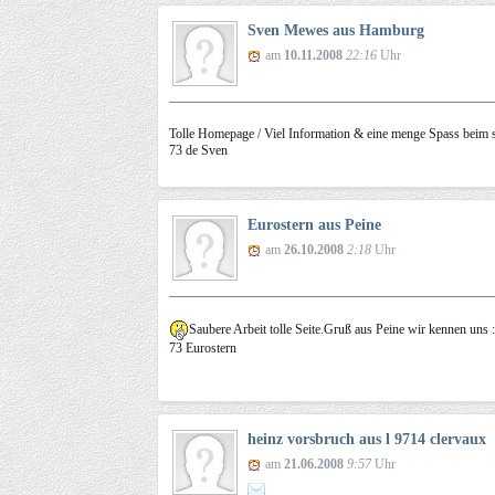
Sven Mewes aus Hamburg
am
10.11.2008
22:16
Uhr
Tolle Homepage / Viel Information & eine menge Spass beim st
73 de Sven
Eurostern aus Peine
am
26.10.2008
2:18
Uhr
Saubere Arbeit tolle Seite.Gruß aus Peine wir kennen uns 
73 Eurostern
heinz vorsbruch aus l 9714 clervaux
am
21.06.2008
9:57
Uhr