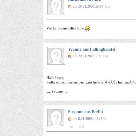
am
29.01.2008
20:07
Uhr
Viel Erfolg und alles Gute
Yvonne aus Fallingborstel
am
29.01.2008
7:11
Uhr
Hallo Leutz,
wollte einfach mal ein paar ganz liebe GrÃ¼ÃŸe hier zurÃ¼ck
Lg Yvonne :-p
Susanne aus Berlin
am
8.01.2008
2:14
Uhr