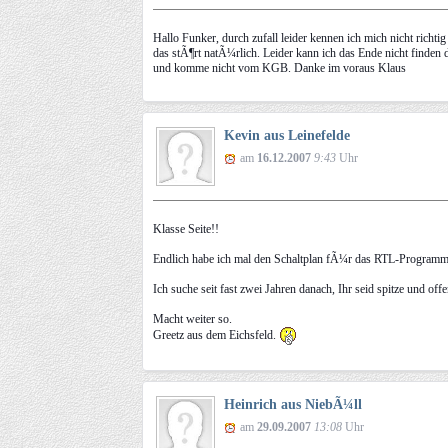
Hallo Funker, durch zufall leider kennen ich mich nicht richt
das stÃ¶rt natÃ¼rlich. Leider kann ich das Ende nicht finde
und komme nicht vom KGB. Danke im voraus Klaus
Kevin aus Leinefelde
am
16.12.2007
9:43
Uhr
Klasse Seite!!
Endlich habe ich mal den Schaltplan fÃ¼r das RTL-Programmi
Ich suche seit fast zwei Jahren danach, Ihr seid spitze und off
Macht weiter so.
Greetz aus dem Eichsfeld.
Heinrich aus NiebÃ¼ll
am
29.09.2007
13:08
Uhr