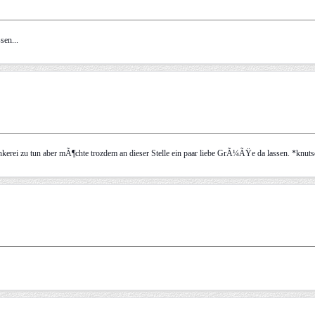
sen...
unkerei zu tun aber mÃ¶chte trozdem an dieser Stelle ein paar liebe GrÃ¼ÃŸe da lassen. *knut