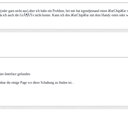
ig (oder garn nicht aus) aber ich habe ein Problem, bei mir hat irgendjemand einen â€œChipâ€œ
n da ich auch die GrÃ¶ÃŸe nicht kenne. Kann ich den â€œChipâ€œ mit dem Handy orten oder wa
er-Interface gefunden.
enbar die einige Page wo diese Schaltung zu finden ist...