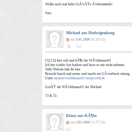
Wollte auch mal liebe GrÃ¼ÃŸe Ã¼bermitteln!
Susi
Michael aus Hedwigenkoog
am
4.01.2008
10:20
Uhr
CQ CQ hier ruft und hÃ¶rt die WÃ¼hlmaus01
Ich bin wieder Am funken und lasse es mir nicht nehmen
Tolle Website hab ihr hier
Besucht bauch mal meine und macht ein GÃ¤stebuch eintrag
Unter
michael-wuehlmaus01.beepworld.de
GruÃŸ die WÃ¼hlmaus01 der Michael
73 & 55
Klaus aus KÃ¶ln
am
3.01.2008
13:57
Uhr