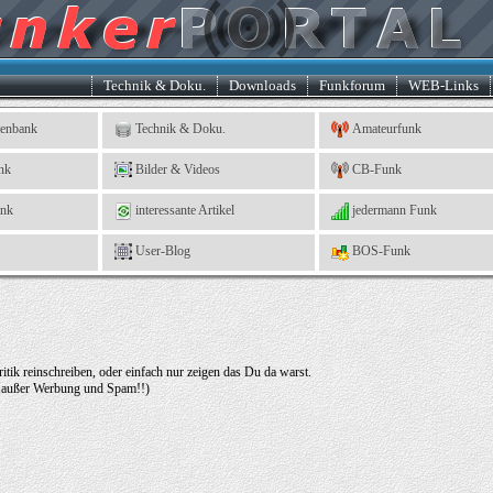
Technik & Doku.
Downloads
Funkforum
WEB-Links
tenbank
Technik & Doku.
Amateurfunk
nk
Bilder & Videos
CB-Funk
ank
interessante Artikel
jedermann Funk
User-Blog
BOS-Funk
tik reinschreiben, oder einfach nur zeigen das Du da warst.
(...außer Werbung und Spam!!)