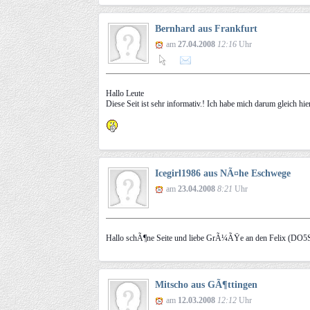
Bernhard aus Frankfurt
am
27.04.2008
12:16
Uhr
Hallo Leute
Diese Seit ist sehr informativ.! Ich habe mich darum gleich hi
Icegirl1986 aus NÃ¤he Eschwege
am
23.04.2008
8:21
Uhr
Hallo schÃ¶ne Seite und liebe GrÃ¼ÃŸe an den Felix (DO
Mitscho aus GÃ¶ttingen
am
12.03.2008
12:12
Uhr