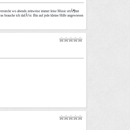
 versteckt wo abends zeitweise immer leise Music ertÃ¶hnt
s brauche ich dafÃ¼r. Bin auf jede kleine Hilfe angewiesen