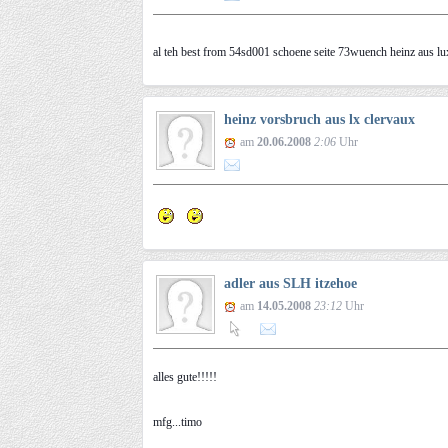
al teh best from 54sd001 schoene seite 73wuench heinz aus 
heinz vorsbruch aus lx clervaux
am
20.06.2008
2:06
Uhr
adler aus SLH itzehoe
am
14.05.2008
23:12
Uhr
alles gute!!!!!
mfg...timo