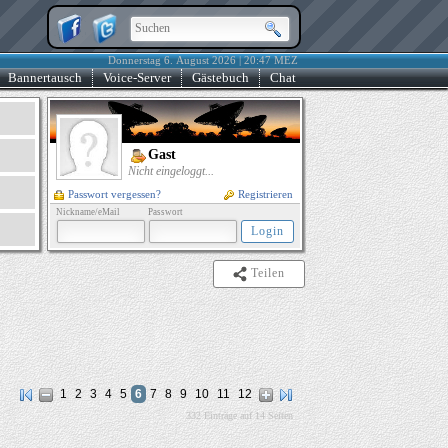
Donnerstag 6. August 2026 | 20:47 MEZ
Bannertausch
Voice-Server
Gästebuch
Chat
Gast
Nicht eingeloggt...
Passwort vergessen?
Registrieren
Nickname/eMail
Passwort
Teilen
1
2
3
4
5
6
7
8
9
10
11
12
332 Einträge auf 14 Seiten