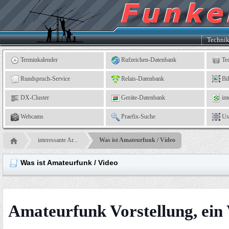
Kleingartenverein
5
"An
der
Linne"
e.
Techni
V.,
Leinefelde
Terminkalender
Rufzeichen-Datenbank
Te
Rundspruch-Service
Relais-Datenbank
Bi
DX-Cluster
Geräte-Datenbank
int
Webcams
Praefix-Suche
Us
interessante Ar...
Was ist Amateurfunk / Video
Was ist Amateurfunk / Video
Amateurfunk Vorstellung, ein