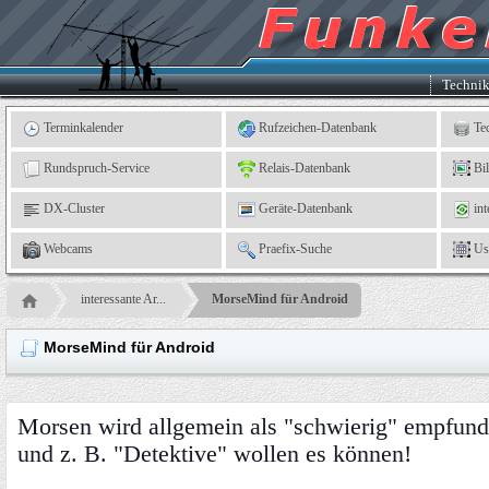
Kleingartenverein
5
"An
der
Linne"
e.
Techni
V.,
Leinefelde
Terminkalender
Rufzeichen-Datenbank
Te
Rundspruch-Service
Relais-Datenbank
Bi
DX-Cluster
Geräte-Datenbank
int
Webcams
Praefix-Suche
Us
interessante Ar...
MorseMind für Android
MorseMind für Android
Morsen wird allgemein als "schwierig" empfunde
und z. B. "Detektive" wollen es können!