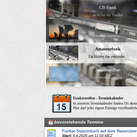
CB-Funk
nicht nur für Trucker
FunkerPortal
deine Community
Amateurfunk
Ein Hobby das verbindet...
Antennenbau
für besten Empfang
Elektronik
Funkertreffen - Terminkalender
verstehen, basteln
In unserem Terminkalender findest Du aktuell
Hier darf jeder eigene Einträge veröffentliche
bevorstehende Termine
Funker-Stammtisch auf dem Ravensber
Start:
9.8.2026 um 11:00 MEZ