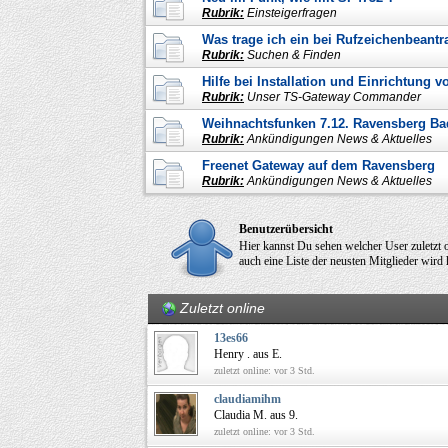
Rubrik:
Einsteigerfragen
Was trage ich ein bei Rufzeichenbeant
Rubrik:
Suchen & Finden
Hilfe bei Installation und Einrichtung
Rubrik:
Unser TS-Gateway Commander
Weihnachtsfunken 7.12. Ravensberg B
Rubrik:
Ankündigungen News & Aktuelles
Freenet Gateway auf dem Ravensberg
Rubrik:
Ankündigungen News & Aktuelles
Benutzerübersicht
Hier kannst Du sehen welcher User zuletzt 
auch eine Liste der neusten Mitglieder wird h
Zuletzt online
13es66
Henry . aus E.
zuletzt online: vor 3 Std.
claudiamihm
Claudia M. aus 9.
zuletzt online: vor 3 Std.