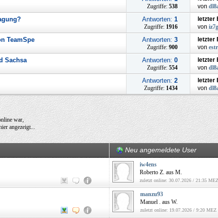
Zugriffe:
538
von
dl8
ragung?
Antworten:
1
letzter
Zugriffe:
1916
von
iz7g
 von TeamSpe
Antworten:
3
letzter
Zugriffe:
900
von
est
ad Sachsa
Antworten:
0
letzter
Zugriffe:
554
von
dl8
Antworten:
2
letzter
Zugriffe:
1434
von
dl8
online war,
ier angezeigt...
Neu angemeldete User
iw4ens
Roberto Z. aus M.
zuletzt online: 30.07.2026 / 21:35 ME
manzu93
Manuel . aus W.
zuletzt online: 19.07.2026 / 9:20 MEZ