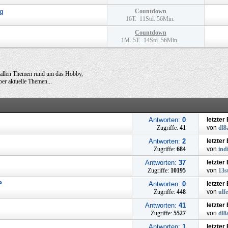
g
Countdown
16T. 11Std. 56Min.
Countdown
1M. 5T. 14Std. 56Min.
u allen Themen rund um das Hobby,
er aktuelle Themen...
Antworten:
0
letzter
Zugriffe:
41
von
dl8
Antworten:
2
letzter
Zugriffe:
684
von
ind
Antworten:
37
letzter
Zugriffe:
10195
von
13s
P
Antworten:
0
letzter
Zugriffe:
448
von
ulf
Antworten:
41
letzter
Zugriffe:
5527
von
dl8
Antworten:
1
letzter