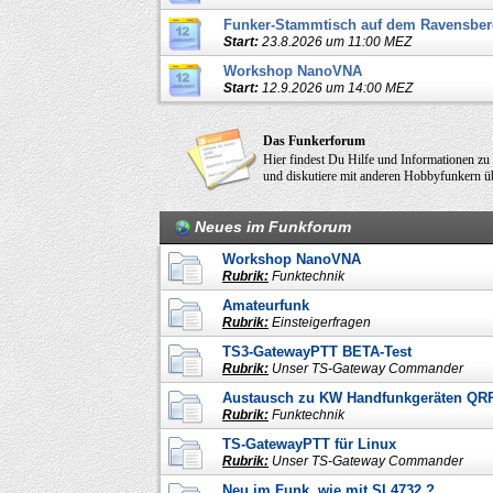
Funker-Stammtisch auf dem Ravensber
Start:
23.8.2026 um 11:00 MEZ
Workshop NanoVNA
Start:
12.9.2026 um 14:00 MEZ
Das Funkerforum
Hier findest Du Hilfe und Informationen z
und diskutiere mit anderen Hobbyfunkern üb
Neues im Funkforum
Workshop NanoVNA
Rubrik:
Funktechnik
Amateurfunk
Rubrik:
Einsteigerfragen
TS3-GatewayPTT BETA-Test
Rubrik:
Unser TS-Gateway Commander
Austausch zu KW Handfunkgeräten QR
Rubrik:
Funktechnik
TS-GatewayPTT für Linux
Rubrik:
Unser TS-Gateway Commander
Neu im Funk, wie mit SI 4732 ?