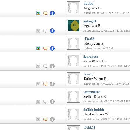
db3bd_
Jörg . aus D.
zuletzt online: 23.07.2026 / 8:19 MEZ
indiagolf
Ingo . aus B.
zuletzt online: 27.06.2026 / 17:30 ME
13es66
Henry . aus E.
zuletzt online: vor 3 Std.
lizardvoth
andre W. aus H.
zuletzt online: 11.06.2026 / 20:39 ME
tweety
Torben W. aus B.
zuletzt online: 4.06.2026 / 18:04 MEZ
steffen0018
Steffen R. aus E.
zuletzt online: 14.05.2026 / 23:05 ME
do5hb-bubble
Hendrik B. aus W.
zuletzt online: 29.04.2026 / 11:00 ME
13dtk11