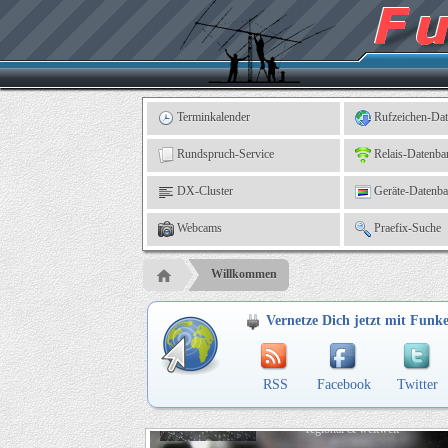
Kleingartenverein
5
"An
der
Linne"
e.
V.,
Leinefelde
Terminkalender
Rufzeichen-Da
Rundspruch-Service
Relais-Datenba
DX-Cluster
Geräte-Datenb
Webcams
Praefix-Suche
Willkommen
Vernetze Dich jetzt mit Funk
RSS
Facebook
Twitter
Kontakte knüpfen
regional & weltweit