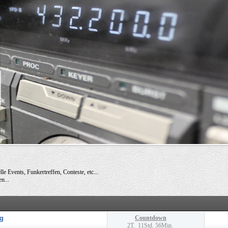
e Events, Funkertreffen, Conteste, etc...
n...
g
Countdown
2T. 11Std. 56Min.