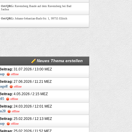
Ort/QRG:
Ravensberg Baude auf dem Ravensberg bei Bad
Sachsa
Ort/QRG:
Johann-Sebastian-Bach-Str. 1, 99755 Ellrich
Neues Thema erstellen
 Beitrag:
31.07.2026 / 13:00 MEZ
aap
offline
 Beitrag:
27.06.2026 / 11:21 MEZ
iagolf
offline
 Beitrag:
4.05.2026 / 2:15 MEZ
t05
offline
 Beitrag:
24.03.2026 / 12:01 MEZ
en20
offline
 Beitrag:
25.02.2026 / 12:13 MEZ
aap
offline
 Beitrag:
25.02.2026 / 11:52 MEZ