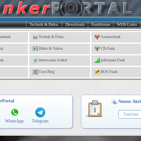
Technik & Doku.
Downloads
Funkforum
WEB-Links
tenbank
Technik & Doku.
Amateurfunk
nk
Bilder & Videos
CB-Funk
ank
interessante Artikel
jedermann Funk
User-Blog
BOS-Funk
erPortal
Neuste Akti
Timeline
WhatsApp
Telegram