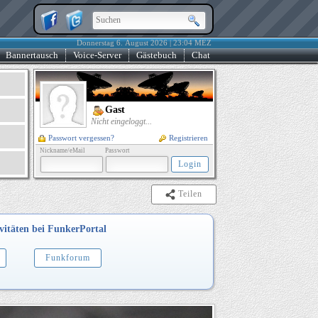
Donnerstag 6. August 2026 | 23:04 MEZ
Bannertausch
Voice-Server
Gästebuch
Chat
Gast
Nicht eingeloggt...
Passwort vergessen?
Registrieren
Nickname/eMail
Passwort
Teilen
vitäten bei FunkerPortal
Funkforum