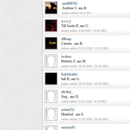
andi99762
Andreas S. aus B.
zuletzt online: vor 9 Std.
u-e-t-j
Till Justin H. aus U.
zuletzt online: 4.08.2026 / 13:43 MEZ
dl8aap
Carsten . aus B.
zuletzt online: 31.07.2026 / 13:11 MEZ
iw4ens
Roberto Z. aus M.
zuletzt online: 30.07.2026 / 21:35 MEZ
babisbabis
bab B. aus G.
zuletzt online: 26.07.2026 / 15:09 MEZ
db3bd_
Jörg . aus D.
zuletzt online: 23.07.2026 / 8:19 MEZ
orion252
Manfred . aus E.
zuletzt online: 21.07.2026 / 18:26 MEZ
manzu93